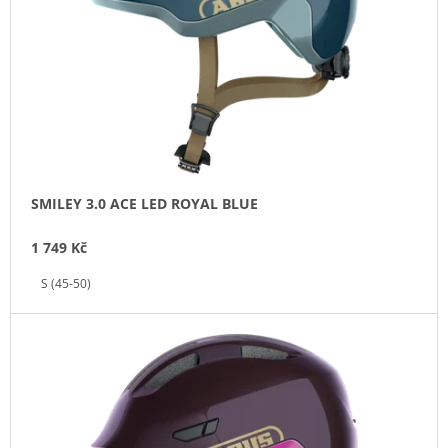
P
J
T
R
E
Ů
O
M
E
D
U
JOE
K
´S
TĚSNÍCÍ
T
GEL
Ů
E-
BIKE
SMILEY 3.0 ACE LED ROYAL BLUE
COMMUTER
GEL
1 749 Kč
240
ML
S (45-50)
300
Kč