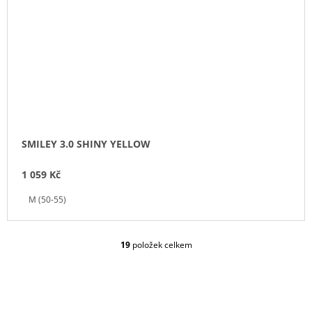
SMILEY 3.0 SHINY YELLOW
1 059 Kč
M (50-55)
19
položek celkem
O
V
L
Á
D