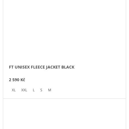
FT UNISEX FLEECE JACKET BLACK
2 590 Kč
XL
XXL
L
S
M