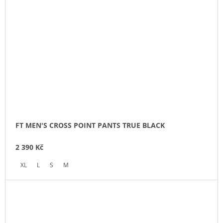
FT MEN'S CROSS POINT PANTS TRUE BLACK
2 390 Kč
XL
L
S
M