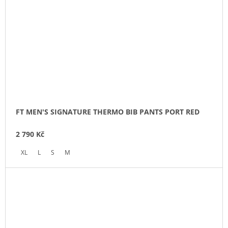
FT MEN'S SIGNATURE THERMO BIB PANTS PORT RED
2 790 Kč
XL
L
S
M