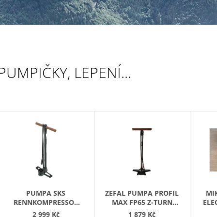
499 Kč
PUMPIČKY, LEPENÍ...
V
Ý
P
S
P
R
PUMPA SKS
ZEFAL PUMPA PROFIL
MI
O
RENNKOMPRESSOR
MAX FP65 Z-TURN
ELE
NXT DIGI
STŘÍBRNÁ
2 999 Kč
1 879 Kč