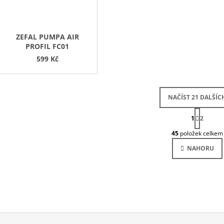
ZEFAL PUMPA AIR
PROFIL FC01
599 Kč
NAČÍST 21 DALŠÍC
S
1
T
2
O
R
45
položek celkem
Á
V
N
L
NAHORU
K
Á
O
D
V
Á
A
N
C
Í
Í
P
R
V