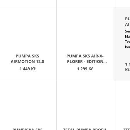
D
U
K
P
T
A
Ů
CL
Se
hla
Te
ba
PUMPA SKS
PUMPA SKS AIR-X-
AIRMOTION 12.0
PLORER - EDITION
1 
CLIK VALVE
1 449 Kč
1 299 Kč
Kč
PUMPIČKA SKS
ZEFAL PUMPA PROFIL
ZEF