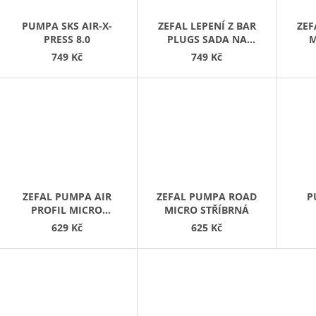
PUMPA SKS AIR-X-
ZEFAL LEPENÍ Z BAR
ZEF
PRESS 8.0
PLUGS SADA NA
M
OPRAVU TUBELESS
749 Kč
749 Kč
PLÁŠŤŮ DO ŘIDÍTEK
ZEFAL PUMPA AIR
ZEFAL PUMPA ROAD
P
PROFIL MICRO
MICRO STŘÍBRNÁ
STŘÍBRNÁ
629 Kč
625 Kč