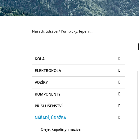
80 MM
335 Kč
Domů
Nářadí, údržba
/
Pumpičky, lepení...
P
O
S
K
Přeskočit
KOLA
T
A
kategorie
T
R
ELEKTROKOLA
E
A
G
VOZÍKY
N
O
R
N
KOMPONENTY
I
I
Í
E
PŘÍSLUŠENSTVÍ
P
A
NÁŘADÍ, ÚDRŽBA
N
Oleje, kapaliny, maziva
E