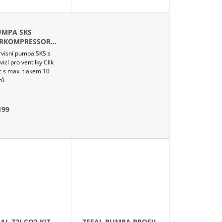
U
K
T
UMPA SKS
IRKOMPRESSOR
Ů
IK TEC 10.0
rvisní pumpa SKS s
vicí pro ventilky Clik
c s max. tlakem 10
rů
199
AL Z2I CO2 KIT -
ZEFAL PUMPA PROFIL