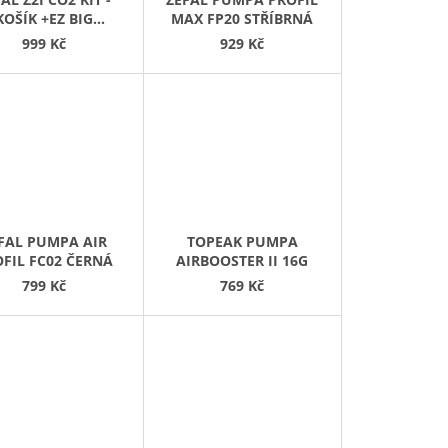
KOŠÍK +EZ BIG
MAX FP20 STŘÍBRNÁ
SHOT+2X 25G
999 Kč
929 Kč
BOMBIČKA
FAL PUMPA AIR
TOPEAK PUMPA
FIL FC02 ČERNÁ
AIRBOOSTER II 16G
799 Kč
769 Kč