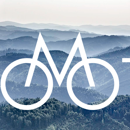
CO POTŘEBUJETE NAJÍT?
HLEDAT
DOPORUČUJEME
ZADNÍ BLIKAČKA KNOG PLUS REAR -
BLACK