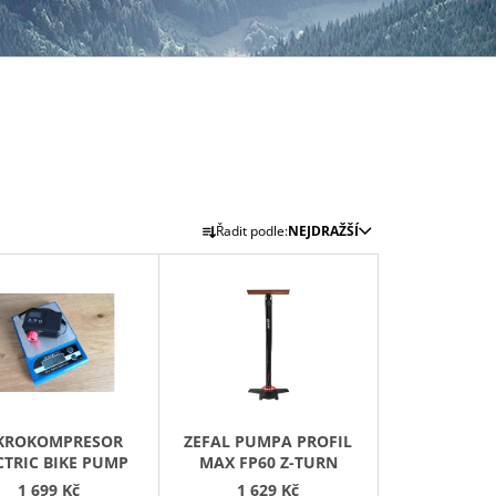
Ř
Řadit podle:
NEJDRAŽŠÍ
A
Z
E
N
Í
P
R
KROKOMPRESOR
ZEFAL PUMPA PROFIL
O
CTRIC BIKE PUMP
MAX FP60 Z-TURN
D
1 699 Kč
1 629 Kč