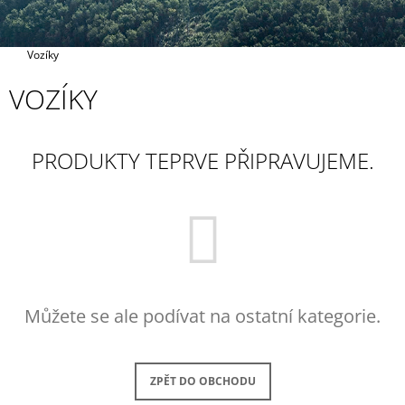
A
J
Domů
Vozíky
Í
T
VOZÍKY
?
PRODUKTY TEPRVE PŘIPRAVUJEME.
HLEDAT
D
O
Můžete se ale podívat na ostatní kategorie.
P
O
R
U
ZPĚT DO OBCHODU
Č
U