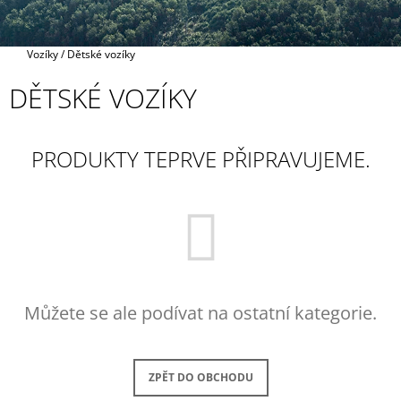
A
J
Domů
Vozíky
/
Dětské vozíky
Í
T
DĚTSKÉ VOZÍKY
?
PRODUKTY TEPRVE PŘIPRAVUJEME.
HLEDAT
D
O
Můžete se ale podívat na ostatní kategorie.
P
O
R
U
ZPĚT DO OBCHODU
Č
U