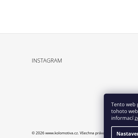
Z
Á
INSTAGRAM
P
A
T
Í
Tento web 
tohoto webu
informací
z
© 2026 www.kolomotiva.cz. Všechna práva vyhrazena.
Upravi
Nastave