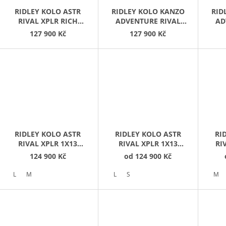
RIDLEY KOLO ASTR
RIDLEY KOLO KANZO
RID
RIVAL XPLR RICH
ADVENTURE RIVAL
AD
ORANGE
XPLR DESERT DUNE
127 900 Kč
127 900 Kč
METALLIC/BLACK
METALLIC/BLACK
OR
METALLIC
METALLIC
RIDLEY KOLO ASTR
RIDLEY KOLO ASTR
RI
RIVAL XPLR 1X13
RIVAL XPLR 1X13
RI
BLACK
EMPRESS
ME
124 900 Kč
od
124 900 Kč
METALLIC/BRONZE
GREY/ANTHRACITE
GOLD
METALLIC
L
M
L
S
M