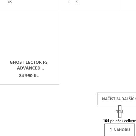
METALLIC
XS
L
S
GHOST LECTOR FS
ADVANCED
BLACK/GREEN
84 990 Kč
NAČÍST 24 DALŠÍC
S
1
T
5
O
R
104
položek celke
Á
V
N
L
NAHORU
K
Á
O