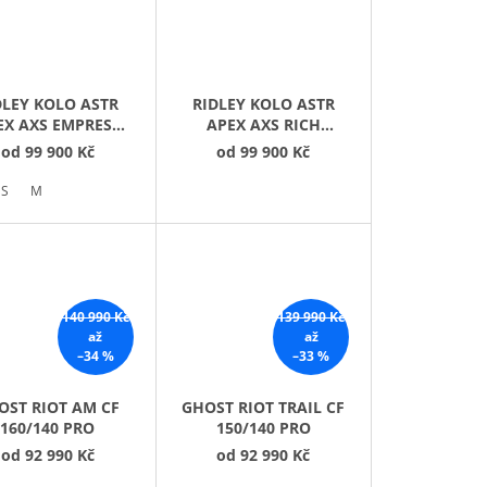
DLEY KOLO ASTR
RIDLEY KOLO ASTR
EX AXS EMPRESS
APEX AXS RICH
EY/ANTHRACITE
ORANGE
od
99 900 Kč
od
99 900 Kč
METALLIC
METALLIC/BLACK
METALLIC
S
M
140 990 Kč
139 990 Kč
až
až
–34 %
–33 %
OST RIOT AM CF
GHOST RIOT TRAIL CF
160/140 PRO
150/140 PRO
od
92 990 Kč
od
92 990 Kč