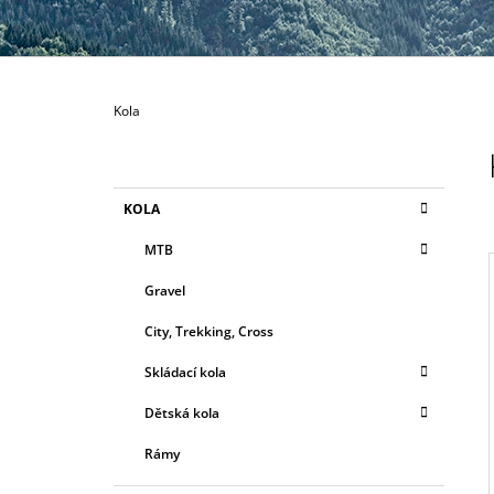
80 MM
335 Kč
Domů
Kola
P
O
S
K
Přeskočit
KOLA
T
A
kategorie
T
R
MTB
E
A
G
Gravel
N
O
R
N
City, Trekking, Cross
I
I
Í
E
Skládací kola
P
A
Dětská kola
N
Rámy
E