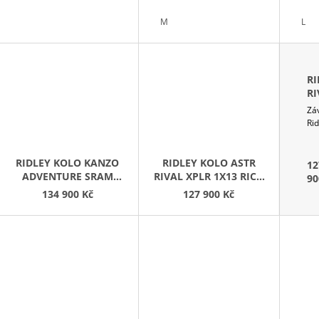
D
U
M
L
K
T
Ů
RI
RI
E
Zá
G
Ri
M
RIDLEY KOLO KANZO
RIDLEY KOLO ASTR
12
ADVENTURE SRAM
RIVAL XPLR 1X13 RICH
90
RIVAL-GX FADE M
ORANGE
134 900 Kč
127 900 Kč
METALLIC/BLACK
METALLIC