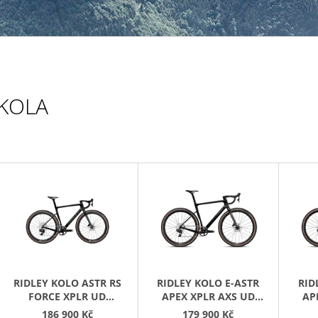
499 Kč
KOLA
V
Ý
P
S
P
R
RIDLEY KOLO ASTR RS
RIDLEY KOLO E-ASTR
RID
O
FORCE XPLR UD
APEX XPLR AXS UD
AP
CARBON/DOVE GREY
CARBON/DOVE GREY
CARB
186 900 Kč
179 900 Kč