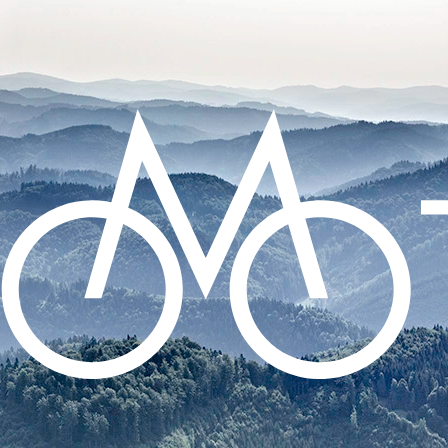
CO POTŘEBUJETE NAJÍT?
HLEDAT
DOPORUČUJEME
ZADNÍ BLIKAČKA KNOG PLUS REAR -
BLACK