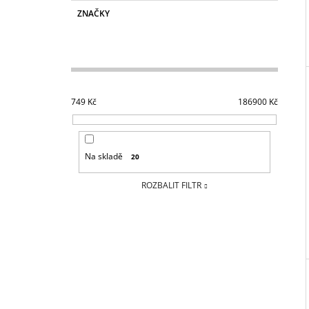
ZNAČKY
749
Kč
186900
Kč
Na skladě
20
ROZBALIT FILTR