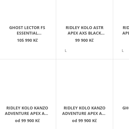
GHOST LECTOR FS
RIDLEY KOLO ASTR
RI
ESSENTIAL
APEX AXS BLACK
AP
BLACK/GREY
METALLIC/BRONZE
GR
105 990 Kč
99 900 Kč
GOLD
L
L
RIDLEY KOLO KANZO
RIDLEY KOLO KANZO
GH
ADVENTURE APEX AXS
ADVENTURE APEX AXS
ARMY GREEN
DESERT DUNE
od
99 900 Kč
od
99 900 Kč
METALLIC/BLACK
METALLIC/BLACK