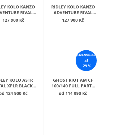
LEY KOLO KANZO
RIDLEY KOLO KANZO
VENTURE RIVAL
ADVENTURE RIVAL
XPLR FADE
XPLR HONEY GOLD
127 900 Kč
127 900 Kč
ANGE/BORDEAUX
METALLIC
161 990 Kč
až
–29 %
DLEY KOLO ASTR
GHOST RIOT AM CF
VAL XPLR BLACK
160/140 FULL PARTY
TALLIC/BRONZE
GREY/BROWN
od
124 900 Kč
od
114 990 Kč
GOLD