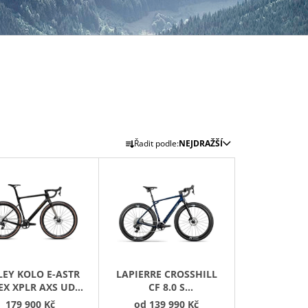
Ř
Řadit podle:
NEJDRAŽŠÍ
A
Z
E
N
Í
P
R
LEY KOLO E-ASTR
LAPIERRE CROSSHILL
O
EX XPLR AXS UD
CF 8.0 S
D
ON/SILVER/BRONZE
TRANSLUCENT HEX
179 900 Kč
od
139 990 Kč