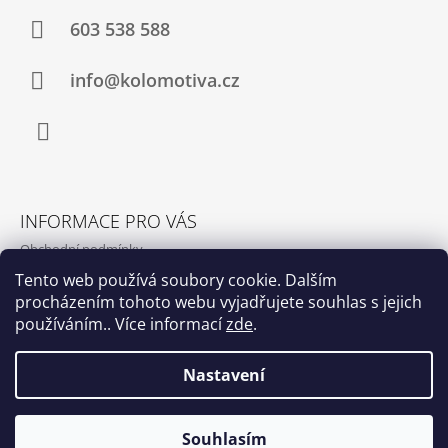
603 538 588
info@kolomotiva.cz
Instagram
INFORMACE PRO VÁS
Obchodní podmínky
Podmínky ochrany osobních údajů
Tento web používá soubory cookie. Dalším
procházením tohoto webu vyjadřujete souhlas s jejich
Kamenná prodejna
používáním.. Více informací
zde
.
Kontakty
Nastavení
© 2026 www.kolomotiva.cz. Všechna práva
Vytvořil Shoptet
Souhlasím
vyhrazena.
Upravit nastavení cookies