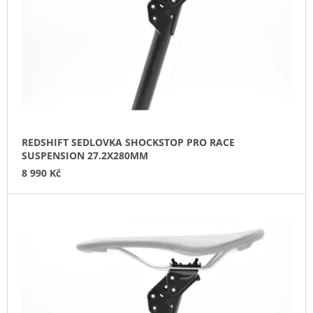
P
J
T
R
E
Ů
O
M
E
D
U
ZADNÍ
K
BLIKAČKA
KNOG
T
PLUS
Ů
REAR
-
REDSHIFT SEDLOVKA SHOCKSTOP PRO RACE
BLACK
SUSPENSION 27.2X280MM
499
8 990 Kč
Kč