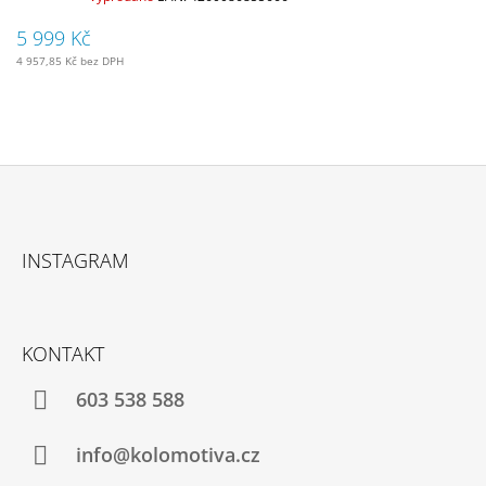
5 999 Kč
4 957,85 Kč bez DPH
Z
Á
INSTAGRAM
P
A
T
KONTAKT
Í
603 538 588
info@kolomotiva.cz