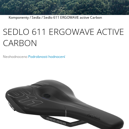
A
J
Domů
Komponenty
/
Sedla
/
Sedlo 611 ERGOWAVE active Carbon
Í
T
SEDLO 611 ERGOWAVE ACTIVE
?
CARBON
Průměrné
Neohodnoceno
Podrobnosti hodnocení
hodnocení
HLEDAT
produktu
je
0,0
z
5
D
hvězdiček.
O
P
O
R
U
Č
U