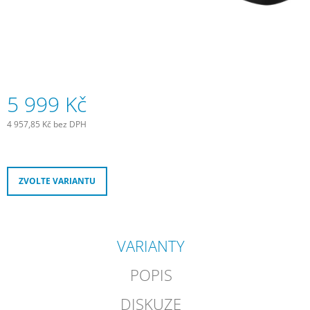
J
E
M
E
SCHWALBE
DUŠE
5 999 Kč
28"
SV20
4 957,85 Kč bez DPH
18/25
Měrná
-622/630
cena:
GALUSKOVÝ
VENTILEK
LIGHT
ZVOLTE VARIANTU
80
MM
335
Kč
VARIANTY
POPIS
DISKUZE