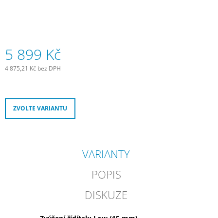
J
E
M
E
5 899 Kč
JOE
´S
4 875,21 Kč bez DPH
TĚSNÍCÍ
Měrná
GEL
cena:
E-
BIKE
COMMUTER
ZVOLTE VARIANTU
GEL
240
ML
300
VARIANTY
Kč
POPIS
DISKUZE