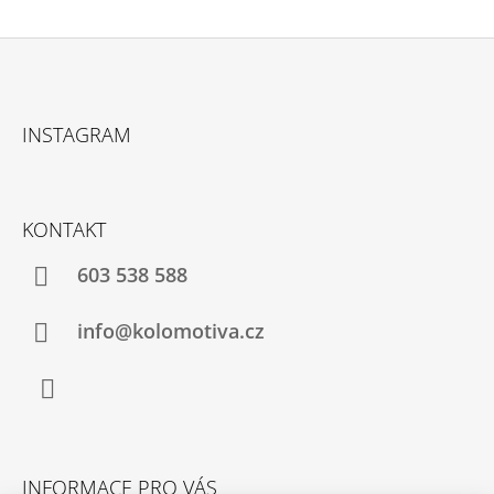
Z
Á
INSTAGRAM
P
A
T
KONTAKT
Í
603 538 588
info@kolomotiva.cz
Instagram
INFORMACE PRO VÁS