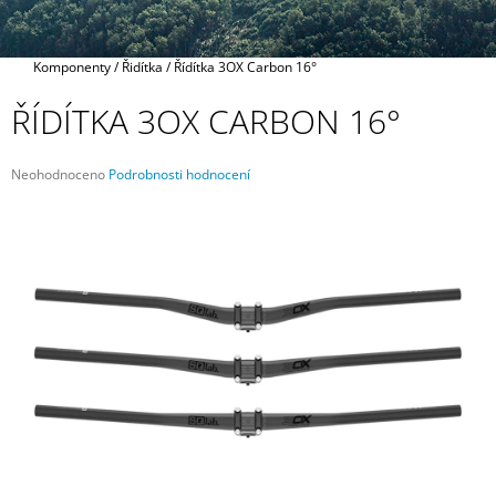
A
J
Domů
Komponenty
/
Řidítka
/
Řídítka 3OX Carbon 16°
Í
T
ŘÍDÍTKA 3OX CARBON 16°
?
Průměrné
Neohodnoceno
Podrobnosti hodnocení
hodnocení
produktu
je
0,0
HLEDAT
z
5
hvězdiček.
D
O
P
O
R
U
Č
U