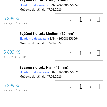
Zvýšení řídítek: Low (15 mm)
Skladem u dodavatele
EAN:
4260086856557
Můžeme doručit do:
17.08.2026
D
5 899 Kč
K
4 875,21 Kč bez DPH
Zvýšení řídítek: Medium (30 mm)
Skladem u dodavatele
EAN:
4260086856564
Můžeme doručit do:
17.08.2026
D
5 899 Kč
K
4 875,21 Kč bez DPH
Zvýšení řídítek: High (45 mm)
Skladem u dodavatele
EAN:
4260086856571
Můžeme doručit do:
17.08.2026
D
5 899 Kč
K
4 875,21 Kč bez DPH