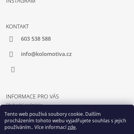
INSTAGRAM
P
K
Y
A
V
T
Ý
KONTAKT
P
Í
I
S
603 538 588
U
info@kolomotiva.cz
Instagram
INFORMACE PRO VÁS
Obchodní podmínky
Podmínky ochrany osobních údajů
Tento web používá soubory cookie. Dalším
procházením tohoto webu vyjadřujete souhlas s jejich
Kamenná prodejna
používáním.. Více informací
zde
.
Kontakty