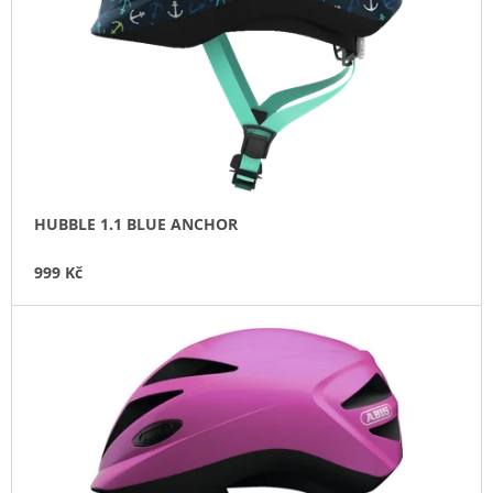
P
J
T
R
E
Ů
O
M
E
D
U
JOE
K
´S
TĚSNÍCÍ
T
GEL
Ů
E-
BIKE
HUBBLE 1.1 BLUE ANCHOR
COMMUTER
GEL
999 Kč
240
ML
300
Kč