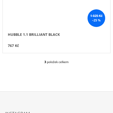
1 025 Kč
–25 %
HUBBLE 1.1 BRILLIANT BLACK
767 Kč
3
položek celkem
O
V
L
Á
D
A
C
Í
P
Z
R
Á
V