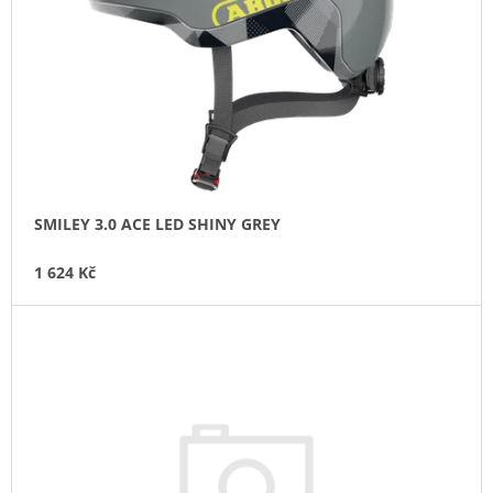
P
J
T
R
E
Ů
O
M
E
D
U
ZADNÍ
K
BLIKAČKA
KNOG
T
PLUS
Ů
REAR
-
SMILEY 3.0 ACE LED SHINY GREY
BLACK
499
1 624 Kč
Kč