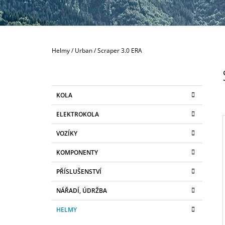
189 Kč
Domů
Helmy
/
Urban
/
Scraper 3.0 ERA
P
O
S
K
Přeskočit
KOLA
T
A
kategorie
T
R
ELEKTROKOLA
E
A
G
VOZÍKY
N
O
R
N
KOMPONENTY
I
I
Í
E
PŘÍSLUŠENSTVÍ
P
A
NÁŘADÍ, ÚDRŽBA
N
HELMY
E