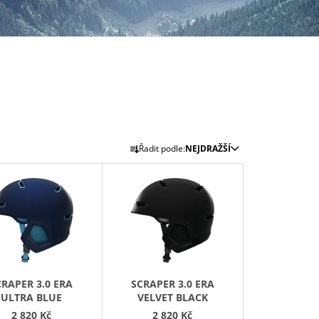
Ř
Řadit podle:
NEJDRAŽŠÍ
A
Z
E
N
Í
P
R
CRAPER 3.0 ERA
SCRAPER 3.0 ERA
O
ULTRA BLUE
VELVET BLACK
D
2 820 Kč
2 820 Kč