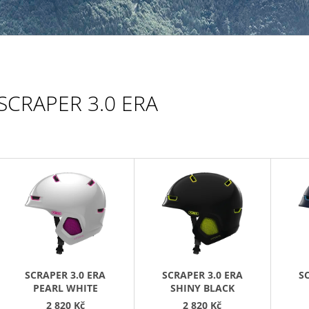
169 Kč
SCRAPER 3.0 ERA
V
Ý
P
S
P
R
SCRAPER 3.0 ERA
SCRAPER 3.0 ERA
S
O
PEARL WHITE
SHINY BLACK
2 820 Kč
2 820 Kč