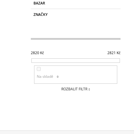
BAZAR
ZNAČKY
2820
Kč
2821
Kč
Na skladě
0
ROZBALIT FILTR