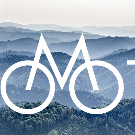
CO POTŘEBUJETE NAJÍT?
HLEDAT
DOPORUČUJEME
DUŠE CONTINENTAL TOUR 28 -
GALUSKOVÝ 42MM