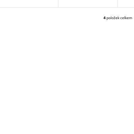
D
U
K
4
položek celkem
O
T
V
Ů
L
Á
D
A
C
Í
P
R
V
K
Y
V
Ý
P
I
S
U