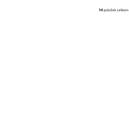
14
položek celkem
O
V
L
Á
D
A
C
Í
P
R
V
K
Y
V
Ý
P
I
S
U