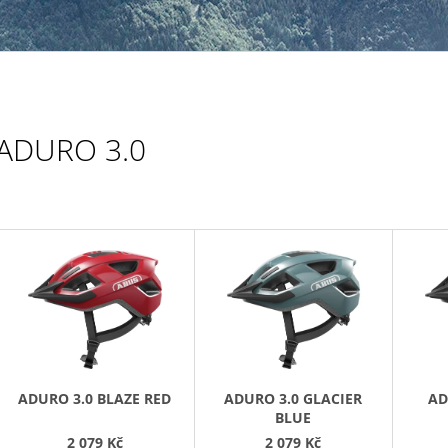
499 Kč
ADURO 3.0
V
Ý
P
S
P
R
ADURO 3.0 BLAZE RED
ADURO 3.0 GLACIER
AD
O
BLUE
2 079 Kč
2 079 Kč