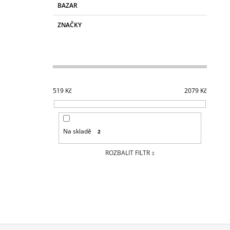
BAZAR
ZNAČKY
519
Kč
2079
Kč
Na skladě
2
ROZBALIT FILTR