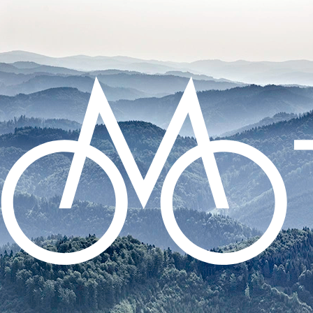
CO POTŘEBUJETE NAJÍT?
HLEDAT
DOPORUČUJEME
ZADNÍ BLIKAČKA KNOG PLUS REAR -
BLACK