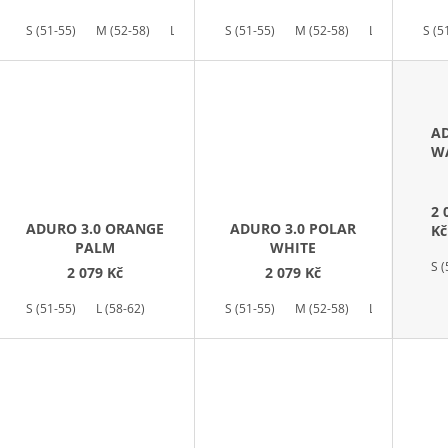
D
U
S (51-55)
M (52-58)
L (58-62)
S (51-55)
M (52-58)
L (58-62)
S (5
K
T
Ů
AD
W
2 
ADURO 3.0 ORANGE
ADURO 3.0 POLAR
Kč
PALM
WHITE
S (
2 079 Kč
2 079 Kč
S (51-55)
L (58-62)
S (51-55)
M (52-58)
L (58-62)