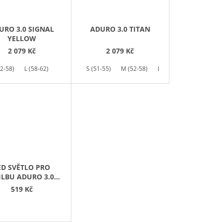
URO 3.0 SIGNAL
ADURO 3.0 TITAN
YELLOW
2 079 Kč
2 079 Kč
2-58)
L (58-62)
S (51-55)
M (52-58)
L (58-62)
ED SVĚTLO PRO
ILBU ADURO 3.0
USB
519 Kč