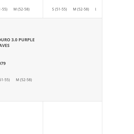
U
1-55)
M (52-58)
S (51-55)
M (52-58)
L (58-62)
K
T
Ů
URO 3.0 PURPLE
AVES
079
51-55)
M (52-58)
L (58-62)