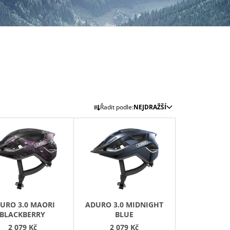
Ř
Řadit podle:
NEJDRAŽŠÍ
A
Z
E
N
Í
P
R
URO 3.0 MAORI
ADURO 3.0 MIDNIGHT
O
BLACKBERRY
BLUE
D
2 079 Kč
2 079 Kč