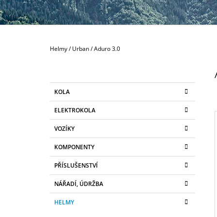
80 MM
335 Kč
Domů
Helmy
/
Urban
/
Aduro 3.0
P
O
S
K
Přeskočit
KOLA
T
A
kategorie
T
R
ELEKTROKOLA
E
A
G
VOZÍKY
N
O
R
N
KOMPONENTY
I
I
Í
E
PŘÍSLUŠENSTVÍ
P
A
NÁŘADÍ, ÚDRŽBA
N
HELMY
E