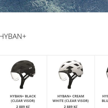
499 Kč
HYBAN+
V
Ý
P
S
P
R
HYBAN+ BLACK
HYBAN+ CREAM
HY
O
(CLEAR VISOR)
WHITE (CLEAR VISOR)
BLU
2 889 Kč
2 889 Kč