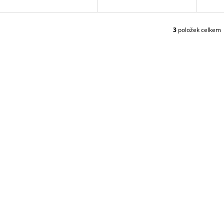
D
U
K
3
položek celkem
O
T
V
Ů
L
Á
D
A
C
Í
P
R
V
K
Y
V
Ý
P
I
S
U