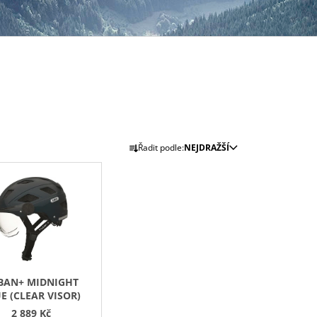
Ř
Řadit podle:
NEJDRAŽŠÍ
A
Z
E
N
Í
P
R
BAN+ MIDNIGHT
O
E (CLEAR VISOR)
D
2 889 Kč