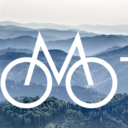
CO POTŘEBUJETE NAJÍT?
HLEDAT
DOPORUČUJEME
ZADNÍ BLIKAČKA KNOG PLUS REAR -
BLACK