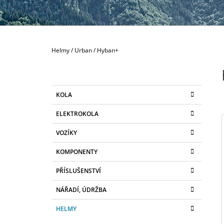
80 MM
335 Kč
Domů
Helmy
/
Urban
/
Hyban+
P
O
S
K
Přeskočit
KOLA
T
A
kategorie
T
R
ELEKTROKOLA
E
A
G
VOZÍKY
N
O
R
N
KOMPONENTY
I
I
Í
E
PŘÍSLUŠENSTVÍ
P
A
NÁŘADÍ, ÚDRŽBA
N
HELMY
E