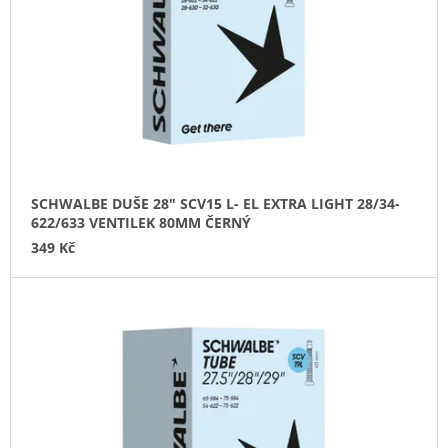
P
J
T
R
E
Ů
O
M
E
D
U
SADA
K
SAMOLEPÍCÍCH
ZÁPLAT
T
NA
Ů
DUŠE
SCHWALBE DUŠE 28" SCV15 L- EL EXTRA LIGHT 28/34-
99
622/633 VENTILEK 80MM ČERNÝ
Kč
349 Kč