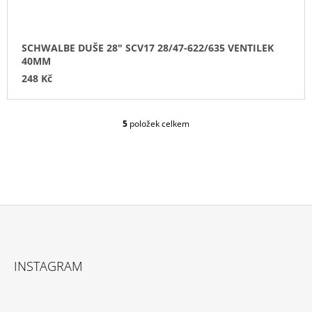
SCHWALBE DUŠE 28" SCV17 28/47-622/635 VENTILEK
40MM
248 Kč
5
položek celkem
O
V
L
Á
D
A
C
Í
P
Z
R
Á
V
INSTAGRAM
P
K
Y
A
V