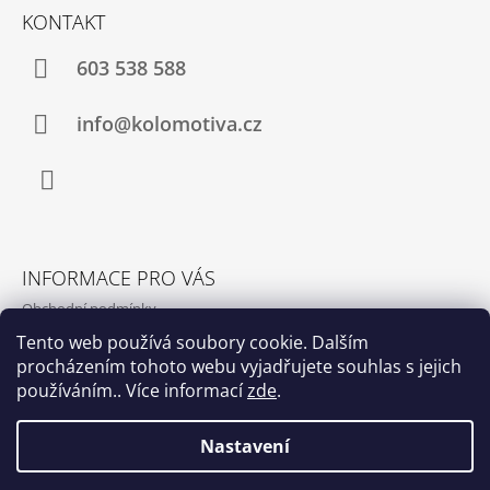
T
Ý
KONTAKT
P
Í
I
S
603 538 588
U
info@kolomotiva.cz
Instagram
INFORMACE PRO VÁS
Obchodní podmínky
Podmínky ochrany osobních údajů
Tento web používá soubory cookie. Dalším
procházením tohoto webu vyjadřujete souhlas s jejich
Kamenná prodejna
používáním.. Více informací
zde
.
Kontakty
Nastavení