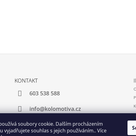
KONTAKT
O
603 538 588
P
K
info@kolomotiva.cz
K
používá soubory cookie. Dalším procházením
S
 vyjadřujete souhlas s jejich používáním.. Více
Instagram