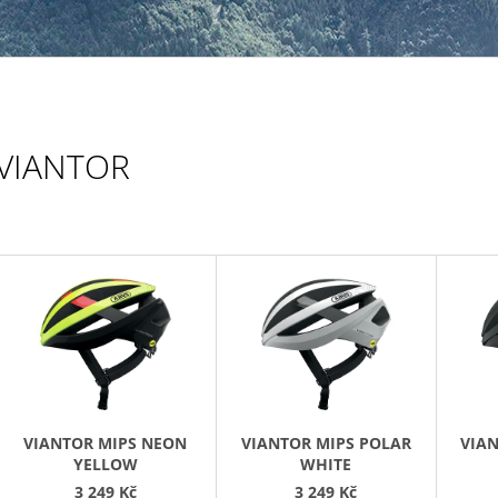
169 Kč
VIANTOR
V
Ý
P
S
P
R
VIANTOR MIPS NEON
VIANTOR MIPS POLAR
VIAN
O
YELLOW
WHITE
3 249 Kč
3 249 Kč