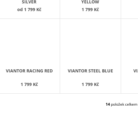
SILVER
YELLOW
od
1 799 Kč
1 799 Kč
VIANTOR RACING RED
VIANTOR STEEL BLUE
V
1 799 Kč
1 799 Kč
14
položek celkem
O
V
L
Á
D
A