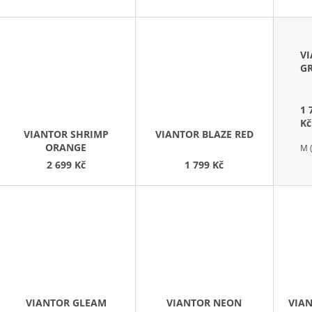
D
U
K
T
V
G
Ů
1 
Kč
VIANTOR SHRIMP
VIANTOR BLAZE RED
ORANGE
M 
2 699 Kč
1 799 Kč
VIANTOR GLEAM
VIANTOR NEON
VIA