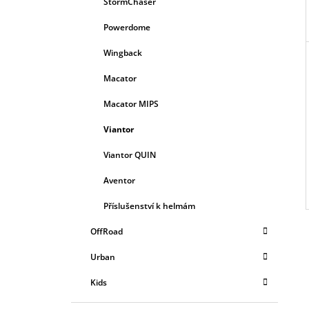
StormChaser
Powerdome
Wingback
Macator
Macator MIPS
Viantor
Viantor QUIN
Aventor
Příslušenství k helmám
OffRoad
Urban
Kids