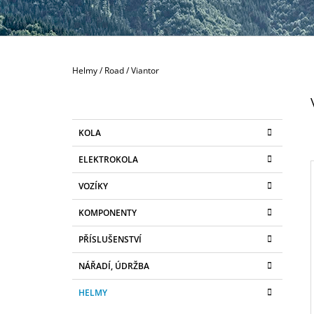
189 Kč
Domů
Helmy
/
Road
/
Viantor
P
O
S
K
Přeskočit
KOLA
T
A
kategorie
T
R
ELEKTROKOLA
E
A
G
VOZÍKY
N
O
R
N
KOMPONENTY
I
I
Í
E
PŘÍSLUŠENSTVÍ
P
A
NÁŘADÍ, ÚDRŽBA
N
HELMY
E