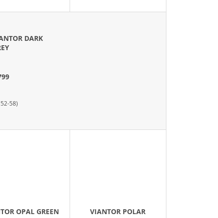
U
K
T
IANTOR DARK
Ů
REY
799
(52-58)
NTOR OPAL GREEN
VIANTOR POLAR