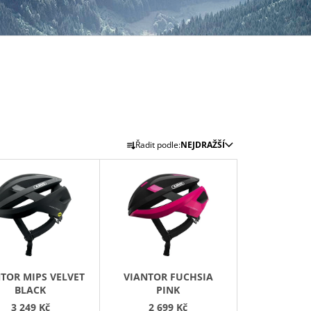
Ř
Řadit podle:
NEJDRAŽŠÍ
A
Z
E
N
Í
P
R
TOR MIPS VELVET
VIANTOR FUCHSIA
O
BLACK
PINK
D
3 249 Kč
2 699 Kč