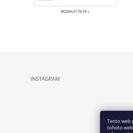
ROZBALIT FILTR
Z
Á
INSTAGRAM
P
A
T
Í
Tento web 
tohoto webu