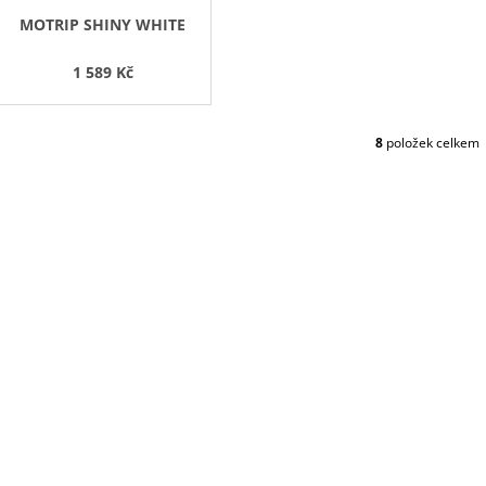
MOTRIP SHINY WHITE
1 589 Kč
8
položek celkem
O
V
L
Á
D
A
C
Í
P
R
V
K
Y
V
Ý
P
I