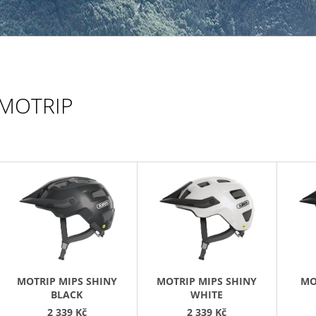
MOTRIP
V
Ý
P
S
P
R
MOTRIP MIPS SHINY
MOTRIP MIPS SHINY
MO
O
BLACK
WHITE
2 339 Kč
2 339 Kč