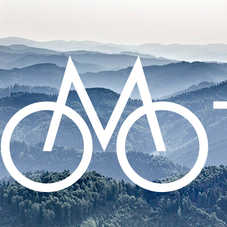
CO POTŘEBUJETE NAJÍT?
HLEDAT
DOPORUČUJEME
SADA SAMOLEPÍCÍCH ZÁPLAT NA DUŠE
99 Kč