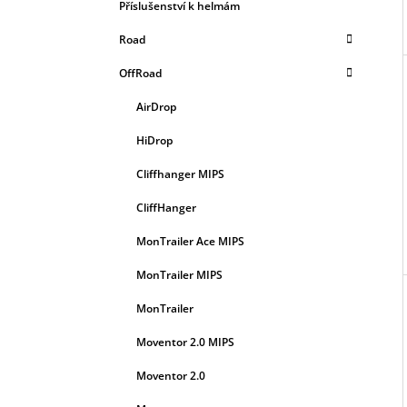
L
Příslušenství k helmám
Road
OffRoad
AirDrop
HiDrop
Cliffhanger MIPS
CliffHanger
MonTrailer Ace MIPS
MonTrailer MIPS
MonTrailer
Moventor 2.0 MIPS
Moventor 2.0