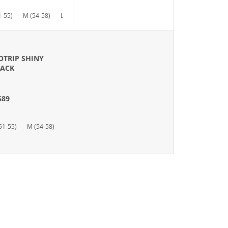
U
1-55)
M (54-58)
L (57-61)
K
T
Ů
OTRIP SHINY
LACK
589
51-55)
M (54-58)
L (57-61)