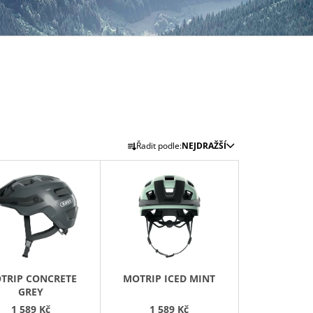
Ř
Řadit podle:
NEJDRAŽŠÍ
A
Z
E
N
Í
P
R
TRIP CONCRETE
MOTRIP ICED MINT
O
GREY
D
1 589 Kč
1 589 Kč