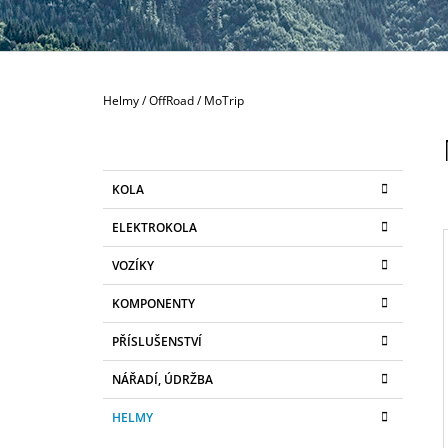
300 Kč
Domů
Helmy
/
OffRoad
/
MoTrip
P
O
S
K
Přeskočit
KOLA
T
A
kategorie
T
R
ELEKTROKOLA
E
A
G
VOZÍKY
N
O
R
N
KOMPONENTY
I
I
Í
E
PŘÍSLUŠENSTVÍ
P
A
NÁŘADÍ, ÚDRŽBA
N
HELMY
E