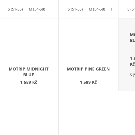
D
U
S (51-55)
M (54-58)
S (51-55)
M (54-58)
L (57-61)
S (5
K
T
Ů
M
B
1 
Kč
MOTRIP MIDNIGHT
MOTRIP PINE GREEN
BLUE
S (
1 589 Kč
1 589 Kč