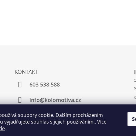
KONTAKT
O
603 538 588
P
K
info@kolomotiva.cz
K
používá soubory cookie. Dalším procházením
S
 vyjadřujete souhlas s jejich používáním.. Více
Instagram
de
.