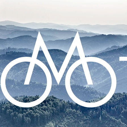
CO POTŘEBUJETE NAJÍT?
HLEDAT
DOPORUČUJEME
DUŠE CONTINENTAL TOUR 28 -
GALUSKOVÝ 42MM