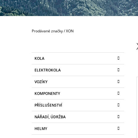
189 Kč
Domů
Prodávané značky
/
XON
P
O
S
K
Přeskočit
KOLA
T
A
kategorie
T
R
ELEKTROKOLA
E
A
G
VOZÍKY
N
O
R
N
KOMPONENTY
I
Í
E
I
PŘÍSLUŠENSTVÍ
P
A
NÁŘADÍ, ÚDRŽBA
N
HELMY
E