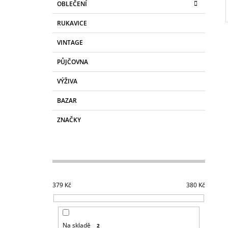
L
OBLEČENÍ
RUKAVICE
VINTAGE
PŮJČOVNA
VÝŽIVA
BAZAR
ZNAČKY
379
Kč
380
Kč
Na skladě
2