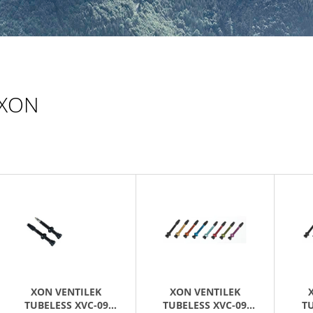
169 Kč
XON
V
Ý
P
S
P
R
XON VENTILEK
XON VENTILEK
O
TUBELESS XVC-09
TUBELESS XVC-09
TU