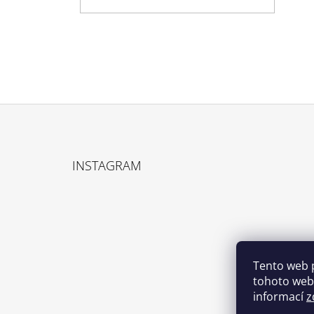
Z
Á
INSTAGRAM
P
A
T
Í
Tento web 
tohoto webu
informací
z