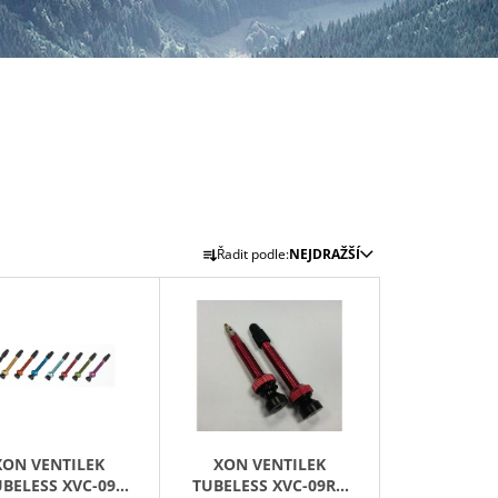
Ř
Řadit podle:
NEJDRAŽŠÍ
A
Z
E
N
Í
P
R
XON VENTILEK
XON VENTILEK
O
BELESS XVC-09
TUBELESS XVC-09RD