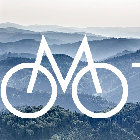
CO POTŘEBUJETE NAJÍT?
HLEDAT
DOPORUČUJEME
SADA SAMOLEPÍCÍCH ZÁPLAT NA DUŠE
99 Kč