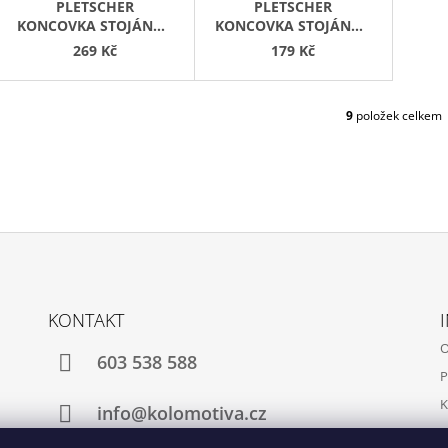
PLETSCHER
PLETSCHER
KONCOVKA STOJÁNKU
KONCOVKA STOJÁNKU
COMP FLEX BÍLÁ
COMP FLEX ČERVENÁ
269 Kč
179 Kč
9
položek celkem
O
V
L
Á
D
A
C
Í
P
R
V
KONTAKT
K
O
Y
603 538 588
V
P
Ý
K
P
info@kolomotiva.cz
I
K
S