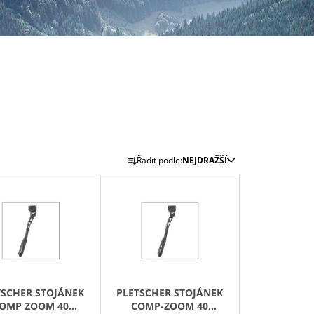
Ř
Řadit podle:
NEJDRAŽŠÍ
A
Z
E
N
Í
P
R
TSCHER STOJÁNEK
PLETSCHER STOJÁNEK
O
OMP ZOOM 40
COMP-ZOOM 40