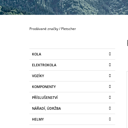
300 Kč
Domů
Prodávané značky
/
Pletscher
P
O
S
K
Přeskočit
KOLA
T
A
kategorie
T
R
ELEKTROKOLA
E
A
G
VOZÍKY
N
O
R
N
KOMPONENTY
I
Í
E
I
PŘÍSLUŠENSTVÍ
P
A
NÁŘADÍ, ÚDRŽBA
N
HELMY
E