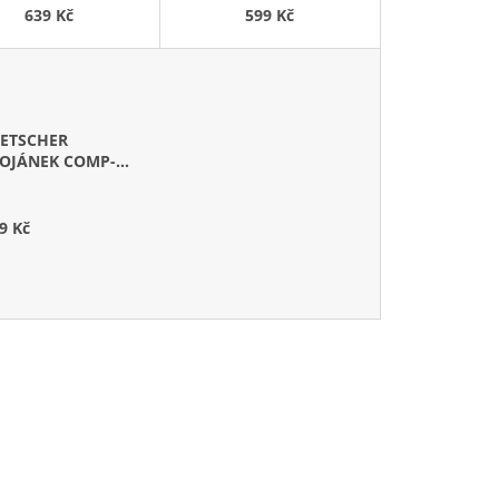
D
ČERNÝ
ČERNÝ MONTÁŽNÍ
639 Kč
599 Kč
U
BALENÍ
K
T
Ů
LETSCHER
TOJÁNEK COMP-
OOM 40
ŘÍBRNÝ
9 Kč