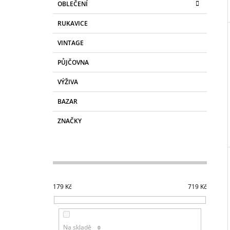
L
OBLEČENÍ
RUKAVICE
VINTAGE
PŮJČOVNA
VÝŽIVA
BAZAR
ZNAČKY
179
Kč
719
Kč
Na skladě
0