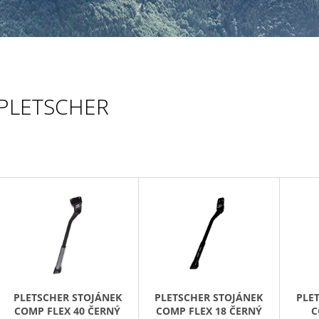
PLETSCHER
V
Ý
P
S
P
R
PLETSCHER STOJÁNEK
PLETSCHER STOJÁNEK
PLE
O
COMP FLEX 40 ČERNÝ
COMP FLEX 18 ČERNÝ
C