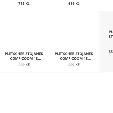
D
719 Kč
689 Kč
U
K
T
Ů
P
S
Z
ST
55
PLETSCHER STOJÁNEK
PLETSCHER STOJÁNEK
COMP-ZOOM 18
COMP-ZOOM 18
ČERNÝ
STŘÍBRNÝ
559 Kč
559 Kč