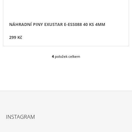
NÁHRADNÍ PINY EXUSTAR E-ESS088 40 KS 4MM
299 Kč
4
položek celkem
O
V
L
Á
D
A
C
Í
P
Z
R
Á
V
INSTAGRAM
P
K
Y
A
V