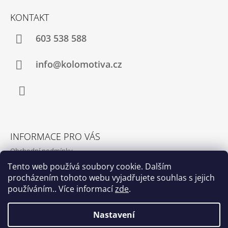
T
Ý
KONTAKT
P
Í
I
S
603 538 588
U
info@kolomotiva.cz
Instagram
INFORMACE PRO VÁS
Obchodní podmínky
Podmínky ochrany osobních údajů
Tento web používá soubory cookie. Dalším
procházením tohoto webu vyjadřujete souhlas s jejich
Kamenná prodejna
používáním.. Více informací
zde
.
Kontakty
Nastavení