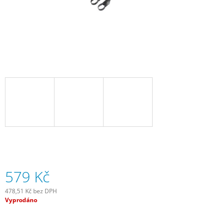
J
E
M
E
SADA
SAMOLEPÍCÍCH
ZÁPLAT
NA
DUŠE
99
Kč
579 Kč
478,51 Kč bez DPH
Měrná
Vyprodáno
cena: