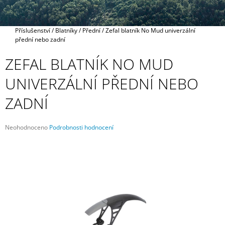
A
J
Domů
Příslušenství
/
Blatníky
/
Přední
/
Zefal blatník No Mud univerzální
Í
přední nebo zadní
T
ZEFAL BLATNÍK NO MUD
?
UNIVERZÁLNÍ PŘEDNÍ NEBO
ZADNÍ
HLEDAT
Průměrné
Neohodnoceno
Podrobnosti hodnocení
hodnocení
produktu
je
D
0,0
O
z
P
5
O
hvězdiček.
R
U
Č
U