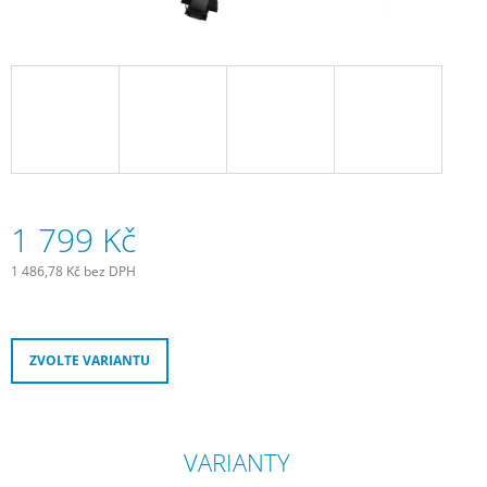
J
E
M
E
SCHWALBE
DUŠE
28"
SV20
18/25
-622/630
1 799 Kč
GALUSKOVÝ
VENTILEK
1 486,78 Kč bez DPH
LIGHT
Měrná
80
cena:
MM
335
Kč
ZVOLTE VARIANTU
VARIANTY