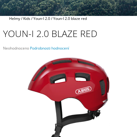
A
J
Domů
Helmy
/
Kids
/
Youn-I 2.0
/
Youn-I 2.0 blaze red
Í
T
YOUN-I 2.0 BLAZE RED
?
Průměrné
Neohodnoceno
Podrobnosti hodnocení
hodnocení
produktu
je
0,0
HLEDAT
z
5
hvězdiček.
D
O
P
O
R
U
Č
U