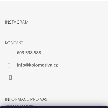
Z
Á
INSTAGRAM
P
A
T
KONTAKT
Í
603 538 588
info@kolomotiva.cz
Instagram
INFORMACE PRO VÁS
Obchodní podmínky