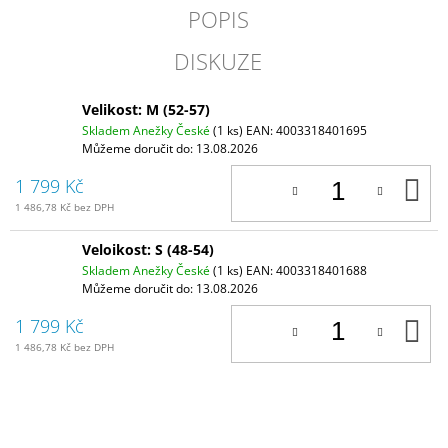
POPIS
DISKUZE
Velikost: M (52-57)
Skladem Anežky České
(1 ks)
EAN:
4003318401695
Můžeme doručit do:
13.08.2026
D
1 799 Kč
K
1 486,78 Kč bez DPH
Veloikost: S (48-54)
Skladem Anežky České
(1 ks)
EAN:
4003318401688
Můžeme doručit do:
13.08.2026
D
1 799 Kč
K
1 486,78 Kč bez DPH