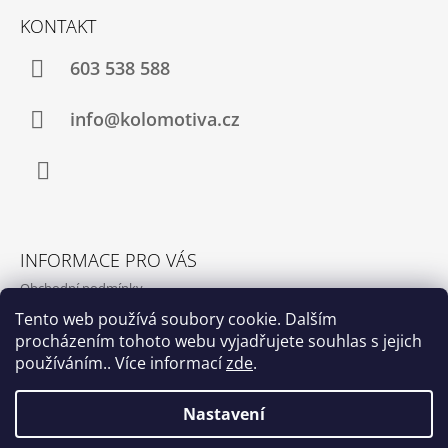
T
KONTAKT
Í
603 538 588
info@kolomotiva.cz
Instagram
INFORMACE PRO VÁS
Obchodní podmínky
Podmínky ochrany osobních údajů
Tento web používá soubory cookie. Dalším
procházením tohoto webu vyjadřujete souhlas s jejich
Kamenná prodejna
používáním.. Více informací
zde
.
Kontakty
Nastavení