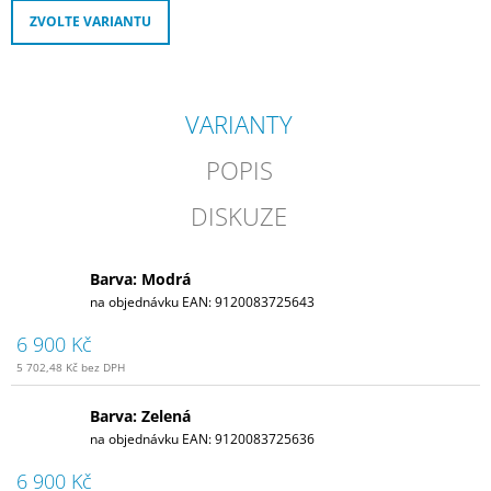
ZVOLTE VARIANTU
VARIANTY
POPIS
DISKUZE
Barva: Modrá
na objednávku
EAN:
9120083725643
6 900 Kč
5 702,48 Kč bez DPH
Barva: Zelená
na objednávku
EAN:
9120083725636
6 900 Kč