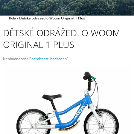
A
J
Domů
Kola
/
Dětské odrážedlo Woom Original 1 Plus
Í
T
DĚTSKÉ ODRÁŽEDLO WOOM
?
ORIGINAL 1 PLUS
Průměrné
Neohodnoceno
Podrobnosti hodnocení
hodnocení
HLEDAT
produktu
je
0,0
z
5
D
hvězdiček.
O
P
O
R
U
Č
U