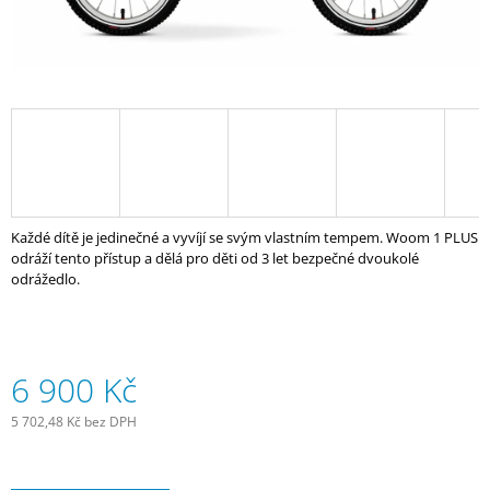
J
E
M
E
OLEJ
NA
ŘETĚZ,
MTB
A
CYCLO
Každé dítě je jedinečné a vyvíjí se svým vlastním tempem. Woom 1 PLUS
CROSS,
odráží tento přístup a dělá pro děti od 3 let bezpečné dvoukolé
125
ML
odrážedlo.
189
Kč
6 900 Kč
5 702,48 Kč bez DPH
Měrná
cena: