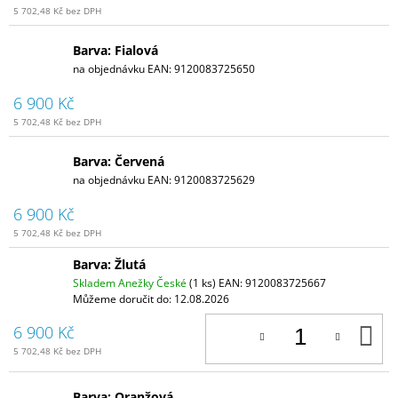
5 702,48 Kč bez DPH
Barva: Fialová
na objednávku
EAN:
9120083725650
6 900 Kč
5 702,48 Kč bez DPH
Barva: Červená
na objednávku
EAN:
9120083725629
6 900 Kč
5 702,48 Kč bez DPH
Barva: Žlutá
Skladem Anežky České
(1 ks)
EAN:
9120083725667
Můžeme doručit do:
12.08.2026
D
6 900 Kč
K
5 702,48 Kč bez DPH
Barva: Oranžová