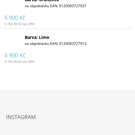
na objednávku
EAN:
9120083727937
6 900 Kč
5 702,48 Kč bez DPH
Barva: Lime
na objednávku
EAN:
9120083727913
6 900 Kč
5 702,48 Kč bez DPH
Z
Á
INSTAGRAM
P
A