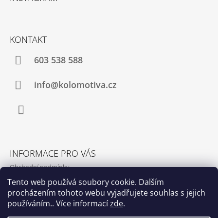
P
A
T
KONTAKT
Í
603 538 588
info@kolomotiva.cz
Instagram
INFORMACE PRO VÁS
Obchodní podmínky
Podmínky ochrany osobních údajů
Tento web používá soubory cookie. Dalším
procházením tohoto webu vyjadřujete souhlas s jejich
Kamenná prodejna
používáním.. Více informací
zde
.
Kontakty