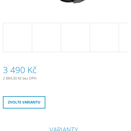
J
E
M
E
SCHWALBE
DUŠE
28"
SV20
18/25
-622/630
GALUSKOVÝ
3 490 Kč
VENTILEK
LIGHT
2 884,30 Kč bez DPH
80
Měrná
MM
cena:
335
Kč
ZVOLTE VARIANTU
VARIANTY