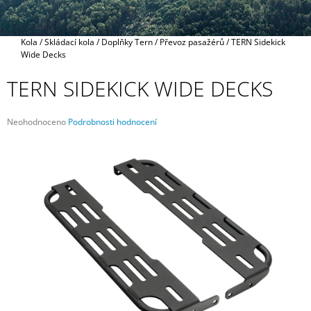
A
J
Domů
Kola
/
Skládací kola
/
Doplňky Tern
/
Převoz pasažérů
/
TERN Sidekick
Í
Wide Decks
T
TERN SIDEKICK WIDE DECKS
?
Průměrné
Neohodnoceno
Podrobnosti hodnocení
hodnocení
produktu
je
HLEDAT
0,0
z
5
hvězdiček.
D
O
P
O
R
U
Č
U