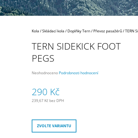
300 Kč
Domů
Kola
/
Skládací kola
/
Doplňky Tern
/
Převoz pasažérů
/
TERN Si
TERN SIDEKICK FOOT
PEGS
Průměrné
Neohodnoceno
Podrobnosti hodnocení
hodnocení
produktu
290 Kč
je
0,0
z
239,67 Kč bez DPH
5
Měrná
hvězdiček.
cena:
ZVOLTE VARIANTU