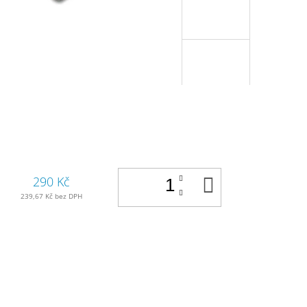
DO
290 Kč
KOŠÍKU
239,67 Kč bez DPH