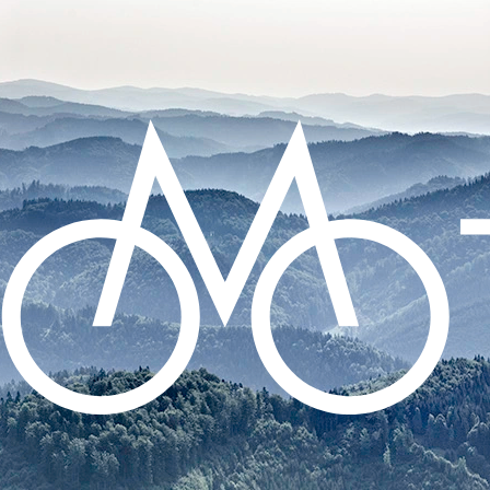
CO POTŘEBUJETE NAJÍT?
HLEDAT
DOPORUČUJEME
SADA SAMOLEPÍCÍCH ZÁPLAT NA DUŠE
99 Kč