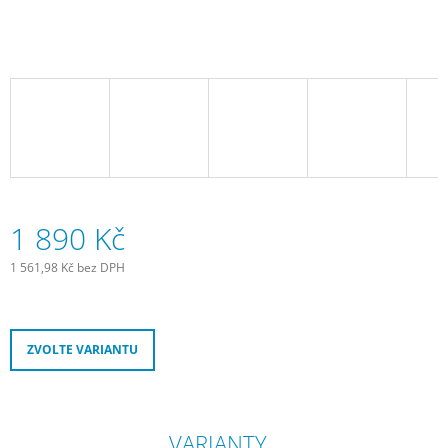
J
E
M
E
JOE
´S
TĚSNÍCÍ
GEL
E-
BIKE
COMMUTER
1 890 Kč
GEL
240
1 561,98 Kč bez DPH
ML
Měrná
300
cena:
Kč
ZVOLTE VARIANTU
VARIANTY