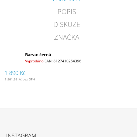
POPIS
DISKUZE
ZNAČKA
Barva: černá
Vyprodáno
EAN:
8127410254396
1 890 Kč
1 561,98 Kč bez DPH
Z
Á
INSTAGRAM