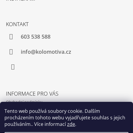
P
A
T
KONTAKT
Í
603 538 588
info@kolomotiva.cz
Instagram
INFORMACE PRO VÁS
Obchodní podmínky
Podmínky ochrany osobních údajů
Tento web používá soubory cookie. Dalším
procházením tohoto webu vyjadřujete souhlas s jejich
Kamenná prodejna
používáním.. Více informací
zde
.
Kontakty