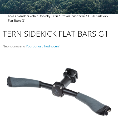
A
J
Domů
Kola
/
Skládací kola
/
Doplňky Tern
/
Převoz pasažérů
/
TERN Sidekick
Í
Flat Bars G1
T
TERN SIDEKICK FLAT BARS G1
?
Průměrné
Neohodnoceno
Podrobnosti hodnocení
hodnocení
produktu
je
HLEDAT
0,0
z
5
hvězdiček.
D
O
P
O
R
U
Č
U