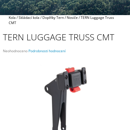
A
J
Domů
Kola
/
Skládací kola
/
Doplňky Tern
/
Nosiče
/
TERN Luggage Truss
Í
CMT
T
TERN LUGGAGE TRUSS CMT
?
Průměrné
Neohodnoceno
Podrobnosti hodnocení
hodnocení
produktu
je
HLEDAT
0,0
z
5
hvězdiček.
D
O
P
O
R
U
Č
U