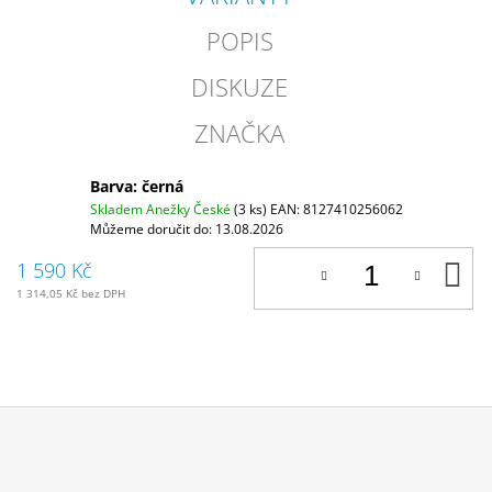
POPIS
DISKUZE
ZNAČKA
Barva: černá
Skladem Anežky České
(3 ks)
EAN:
8127410256062
Můžeme doručit do:
13.08.2026
D
1 590 Kč
K
1 314,05 Kč bez DPH
Z