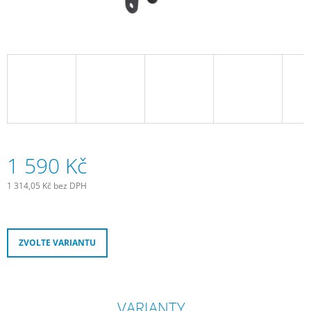
J
E
M
E
ZADNÍ
BLIKAČKA
KNOG
PLUS
REAR
-
BLACK
1 590 Kč
499
Kč
1 314,05 Kč bez DPH
Měrná
cena:
ZVOLTE VARIANTU
VARIANTY