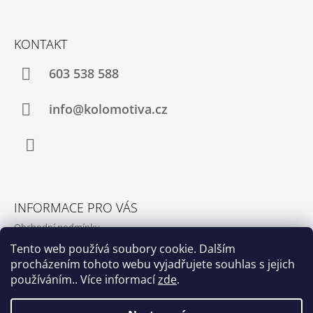
A
T
KONTAKT
Í
603 538 588
info@kolomotiva.cz
Instagram
INFORMACE PRO VÁS
Obchodní podmínky
Podmínky ochrany osobních údajů
Tento web používá soubory cookie. Dalším
procházením tohoto webu vyjadřujete souhlas s jejich
Kamenná prodejna
používáním.. Více informací
zde
.
Kontakty