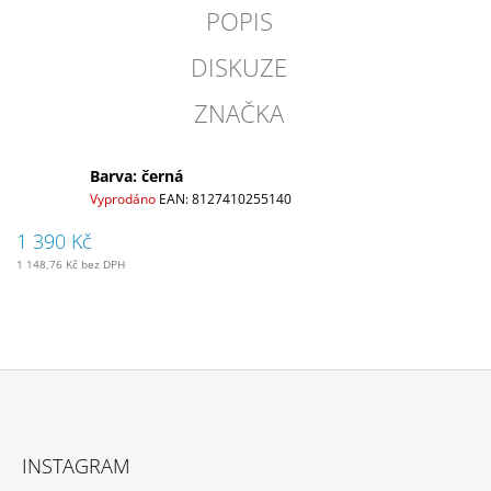
POPIS
DISKUZE
ZNAČKA
Barva: černá
Vyprodáno
EAN:
8127410255140
1 390 Kč
1 148,76 Kč bez DPH
Z
Á
INSTAGRAM
P