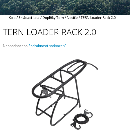
A
J
Domů
Kola
/
Skládací kola
/
Doplňky Tern
/
Nosiče
/
TERN Loader Rack 2.0
Í
T
TERN LOADER RACK 2.0
?
Průměrné
Neohodnoceno
Podrobnosti hodnocení
hodnocení
produktu
je
0,0
HLEDAT
z
5
hvězdiček.
D
O
P
O
R
U
Č
U