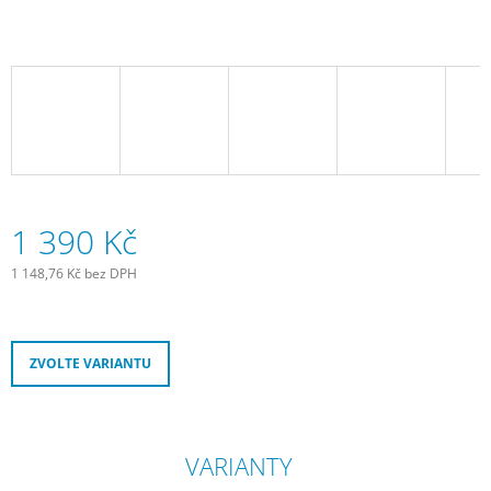
J
E
M
E
FT
MEN’S
SIGNATURE
THERMO
JERSEY
MUSTARD
1 390 Kč
2
690
1 148,76 Kč bez DPH
Kč
Měrná
cena:
ZVOLTE VARIANTU
VARIANTY