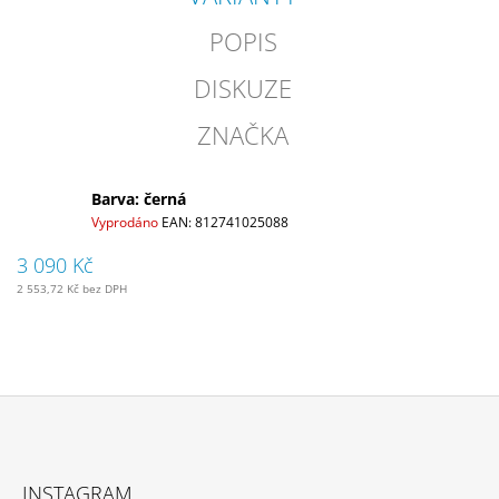
POPIS
DISKUZE
ZNAČKA
Barva: černá
Vyprodáno
EAN:
812741025088
3 090 Kč
2 553,72 Kč bez DPH
Z
Á
INSTAGRAM