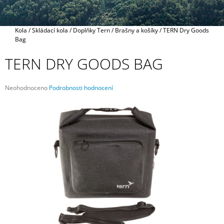
A
J
Domů
Kola
/
Skládací kola
/
Doplňky Tern
/
Brašny a košíky
/
TERN Dry Goods
Í
Bag
T
TERN DRY GOODS BAG
?
Průměrné
Neohodnoceno
Podrobnosti hodnocení
hodnocení
produktu
je
HLEDAT
0,0
z
5
hvězdiček.
D
O
P
O
R
U
Č
U