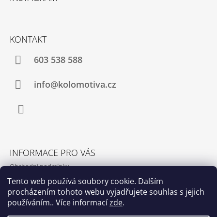
P
A
T
KONTAKT
Í
603 538 588
info@kolomotiva.cz
Instagram
INFORMACE PRO VÁS
Obchodní podmínky
Podmínky ochrany osobních údajů
Tento web používá soubory cookie. Dalším
procházením tohoto webu vyjadřujete souhlas s jejich
Kamenná prodejna
používáním.. Více informací
zde
.
Kontakty