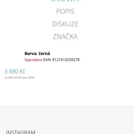
POPIS
DISKUZE
ZNAČKA
Barva: černá
Vyprodáno
EAN:
8127410259278
3 690 Kč
3 049,59 Kč bez DPH
Z
Á
INSTAGRAM