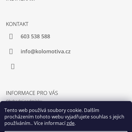
P
A
T
KONTAKT
Í
603 538 588
info@kolomotiva.cz
Instagram
INFORMACE PRO VÁS
Obchodní podmínky
Podmínky ochrany osobních údajů
Tento web používá soubory cookie. Dalším
procházením tohoto webu vyjadřujete souhlas s jejich
Kamenná prodejna
používáním.. Více informací
zde
.
Kontakty