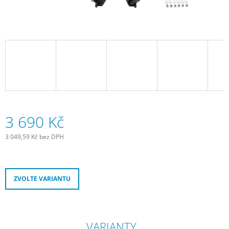
J
E
M
E
SCHWALBE
DUŠE
28"
SV20
18/25
-622/630
GALUSKOVÝ
3 690 Kč
VENTILEK
LIGHT
3 049,59 Kč bez DPH
80
Měrná
MM
cena:
335
Kč
ZVOLTE VARIANTU
VARIANTY