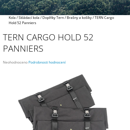
A
J
Domů
Kola
/
Skládací kola
/
Doplňky Tern
/
Brašny a košíky
/
TERN Cargo
Í
Hold 52 Panniers
T
TERN CARGO HOLD 52
?
PANNIERS
Průměrné
Neohodnoceno
Podrobnosti hodnocení
HLEDAT
hodnocení
produktu
je
0,0
z
D
5
O
hvězdiček.
P
O
R
U
Č
U