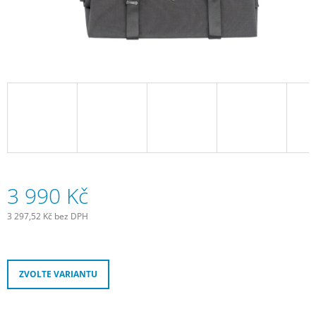
J
E
M
E
JOE
´S
TĚSNÍCÍ
GEL
E-
BIKE
COMMUTER
GEL
240
3 990 Kč
ML
300
3 297,52 Kč bez DPH
Kč
Měrná
cena:
ZVOLTE VARIANTU