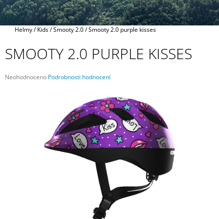
A
J
Domů
Helmy
/
Kids
/
Smooty 2.0
/
Smooty 2.0 purple kisses
Í
T
SMOOTY 2.0 PURPLE KISSES
?
Průměrné
Neohodnoceno
Podrobnosti hodnocení
hodnocení
produktu
je
0,0
HLEDAT
z
5
hvězdiček.
D
O
P
O
R
U
Č
U