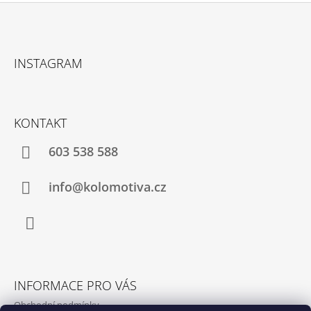
Z
Á
INSTAGRAM
P
A
T
KONTAKT
Í
603 538 588
info@kolomotiva.cz
Instagram
INFORMACE PRO VÁS
Obchodní podmínky