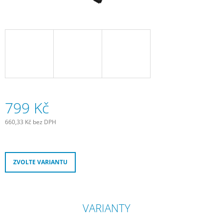
J
E
M
E
SADA
SAMOLEPÍCÍCH
ZÁPLAT
NA
DUŠE
799 Kč
99
Kč
660,33 Kč bez DPH
Měrná
cena:
ZVOLTE VARIANTU
VARIANTY