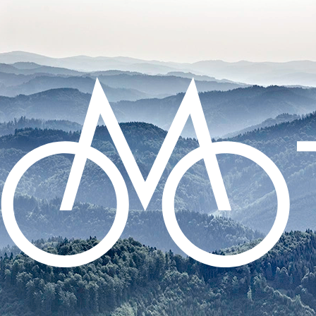
CO POTŘEBUJETE NAJÍT?
HLEDAT
DOPORUČUJEME
SADA SAMOLEPÍCÍCH ZÁPLAT NA DUŠE
99 Kč