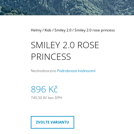
300 Kč
Domů
Helmy
/
Kids
/
Smiley 2.0
/
Smiley 2.0 rose princess
SMILEY 2.0 ROSE
PRINCESS
Průměrné
Neohodnoceno
Podrobnosti hodnocení
hodnocení
produktu
896 Kč
je
0,0
z
740,50 Kč bez DPH
5
Měrná
hvězdiček.
cena:
ZVOLTE VARIANTU