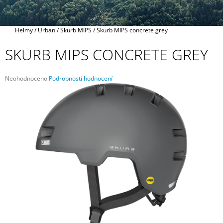
A
J
Domů
Helmy
/
Urban
/
Skurb MIPS
/
Skurb MIPS concrete grey
Í
T
SKURB MIPS CONCRETE GREY
?
Průměrné
Neohodnoceno
Podrobnosti hodnocení
hodnocení
produktu
je
0,0
HLEDAT
z
5
hvězdiček.
D
O
P
O
R
U
Č
U