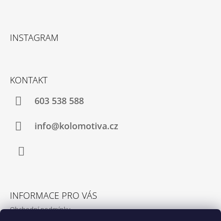
Z
Á
INSTAGRAM
P
A
T
KONTAKT
Í
603 538 588
info@kolomotiva.cz
Instagram
INFORMACE PRO VÁS
Obchodní podmínky