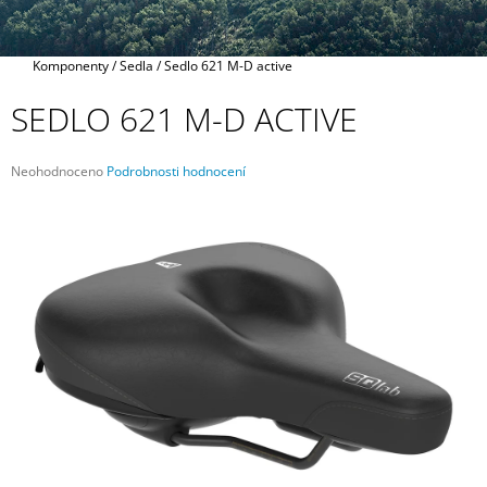
A
J
Domů
Komponenty
/
Sedla
/
Sedlo 621 M-D active
Í
T
SEDLO 621 M-D ACTIVE
?
Průměrné
Neohodnoceno
Podrobnosti hodnocení
hodnocení
produktu
je
0,0
HLEDAT
z
5
hvězdiček.
D
O
P
O
R
U
Č
U