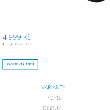
J
E
M
E
ZADNÍ
BLIKAČKA
4 999 Kč
KNOG
PLUS
4 131,40 Kč bez DPH
REAR
Měrná
-
cena:
BLACK
499
ZVOLTE VARIANTU
Kč
VARIANTY
POPIS
DISKUZE