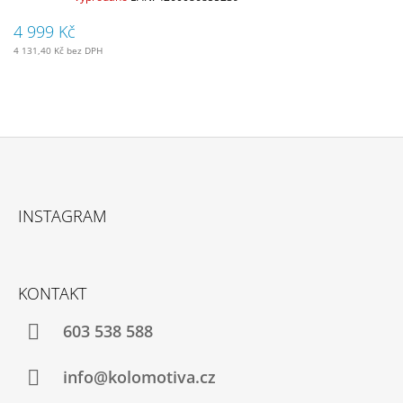
4 999 Kč
4 131,40 Kč bez DPH
Z
Á
INSTAGRAM
P
A
T
KONTAKT
Í
603 538 588
info@kolomotiva.cz