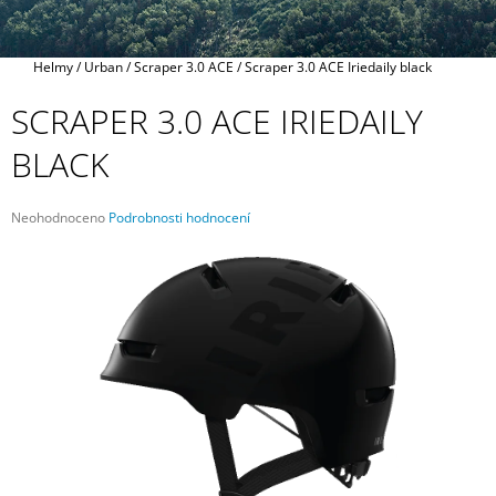
A
J
Domů
Helmy
/
Urban
/
Scraper 3.0 ACE
/
Scraper 3.0 ACE Iriedaily black
Í
T
SCRAPER 3.0 ACE IRIEDAILY
?
BLACK
Průměrné
Neohodnoceno
Podrobnosti hodnocení
hodnocení
HLEDAT
produktu
je
0,0
z
5
D
hvězdiček.
O
P
O
R
U
Č
U