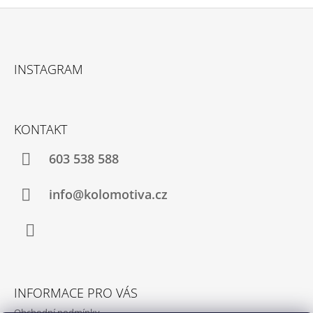
Z
Á
INSTAGRAM
P
A
T
KONTAKT
Í
603 538 588
info@kolomotiva.cz
Instagram
INFORMACE PRO VÁS
Obchodní podmínky