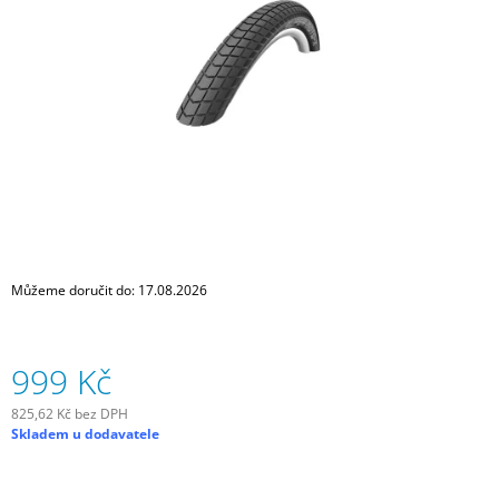
hvězdiček.
J
E
M
E
SADA
SAMOLEPÍCÍCH
ZÁPLAT
NA
DUŠE
99
Kč
Můžeme doručit do:
17.08.2026
999 Kč
825,62 Kč bez DPH
Měrná
Skladem u dodavatele
cena: