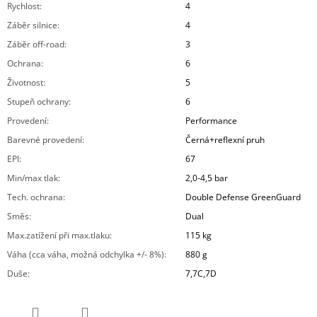
Rychlost
:
4
Záběr silnice
:
4
Záběr off-road
:
3
Ochrana
:
6
Životnost
:
5
Stupeň ochrany
:
6
Provedení
:
Performance
Barevné provedení
:
Černá+reflexní pruh
EPI
:
67
Min/max tlak
:
2,0-4,5 bar
Tech. ochrana
:
Double Defense GreenGuard
Směs
:
Dual
Max.zatížení při max.tlaku
:
115 kg
Váha (cca váha, možná odchylka +/- 8%)
:
880 g
Duše
:
7,7C,7D