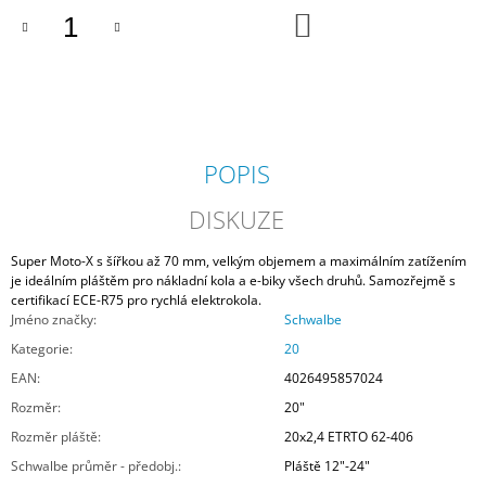
DO
KOŠÍKU
POPIS
DISKUZE
Super Moto-X s šířkou až 70 mm, velkým objemem a maximálním zatížením
je ideálním pláštěm pro nákladní kola a e-biky všech druhů. Samozřejmě s
certifikací ECE-R75 pro rychlá elektrokola.
Jméno značky
:
Schwalbe
Kategorie
:
20
EAN
:
4026495857024
Rozměr
:
20"
Rozměr pláště
:
20x2,4 ETRTO 62-406
Schwalbe průměr - předobj.
:
Pláště 12"-24"