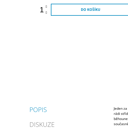
DO KOŠÍKU
POPIS
Jeden za 
rádi stří
běhounem
DISKUZE
současně