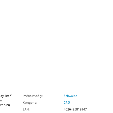
ty, kteří
Jméno značky
:
Schwalbe
ým
Kategorie
:
27,5
zaručují
EAN
:
4026495819947