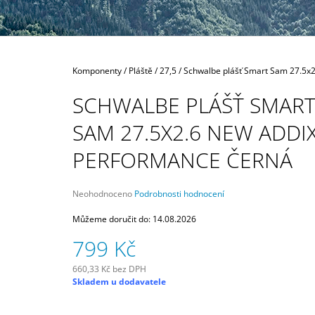
189 Kč
Domů
Komponenty
/
Pláště
/
27,5
/
Schwalbe plášť Smart Sam 27.5x
SCHWALBE PLÁŠŤ SMAR
SAM 27.5X2.6 NEW ADDI
PERFORMANCE ČERNÁ
Průměrné
Neohodnoceno
Podrobnosti hodnocení
hodnocení
produktu
Můžeme doručit do:
14.08.2026
je
799 Kč
0,0
z
5
660,33 Kč bez DPH
Měrná
hvězdiček.
Skladem u dodavatele
cena: