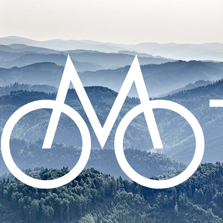
CO POTŘEBUJETE NAJÍT?
HLEDAT
DOPORUČUJEME
DUŠE CONTINENTAL TOUR 28 -
GALUSKOVÝ 42MM