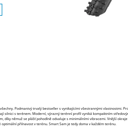
všechny. Podmanivý trvalý bestseller s vynikajícími všestrannými vlastnostmi. Pro 
dají silnici s terénem. Moderní, výrazný terénní profil vyniká kompaktním středov
, díky němuž se plášť pohodlně odvaluje s minimálními vibracemi. Vnější okraje 
 optimální přilnavost v terénu. Smart Sam je tedy doma v každém terénu.