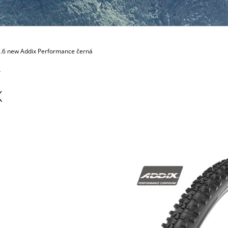
169 Kč
2.6 new Addix Performance černá
T
X