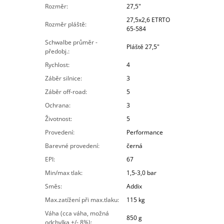
Rozměr
:
27,5"
27,5x2,6 ETRTO
Rozměr pláště
:
65-584
Schwalbe průměr -
Pláště 27,5"
předobj.
:
Rychlost
:
4
Záběr silnice
:
3
Záběr off-road
:
5
Ochrana
:
3
Životnost
:
5
Provedení
:
Performance
Barevné provedení
:
černá
EPI
:
67
Min/max tlak
:
1,5-3,0 bar
Směs
:
Addix
Max.zatížení při max.tlaku
:
115 kg
Váha (cca váha, možná
850 g
odchylka +/- 8%)
: