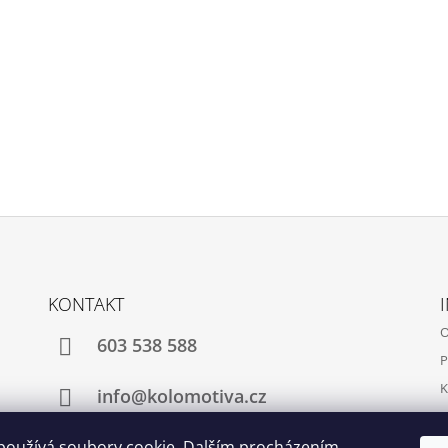
KONTAKT
O
603 538 588
P
K
info@kolomotiva.cz
K
používá soubory cookie. Dalším procházením