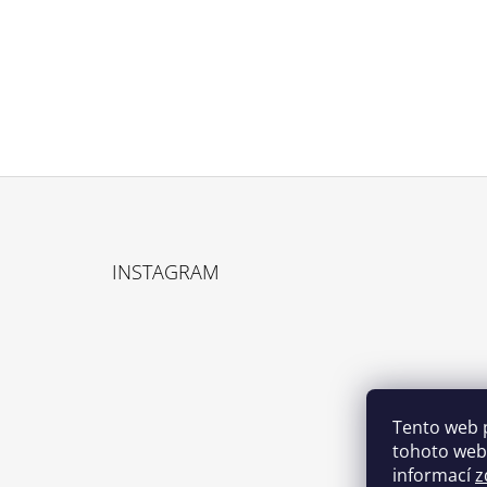
Z
Á
INSTAGRAM
P
A
T
Í
Tento web 
tohoto webu
informací
z