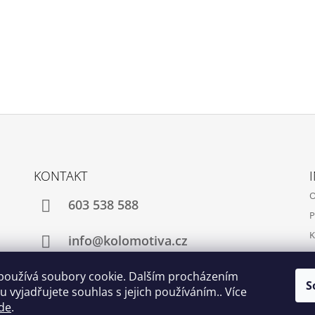
KONTAKT
O
603 538 588
P
K
info@kolomotiva.cz
K
používá soubory cookie. Dalším procházením
S
 vyjadřujete souhlas s jejich používáním.. Více
Instagram
de
.