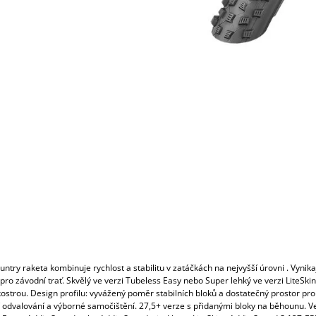
ntry raketa kombinuje rychlost a stabilitu v zatáčkách na nejvyšší úrovni . Vynikaj
ro závodní trať. Skvělý ve verzi Tubeless Easy nebo Super lehký ve verzi LiteSkin
ostrou. Design profilu: vyvážený poměr stabilních bloků a dostatečný prostor pro
cí odvalování a výborné samočištění. 27,5+ verze s přidanými bloky na běhounu. V