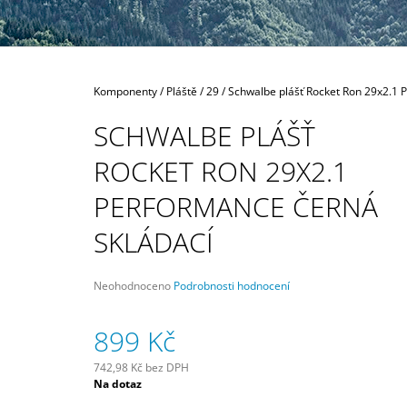
Domů
Komponenty
/
Pláště
/
29
/
Schwalbe plášť Rocket Ron 29x2.1 
SCHWALBE PLÁŠŤ
ROCKET RON 29X2.1
PERFORMANCE ČERNÁ
SKLÁDACÍ
Průměrné
Neohodnoceno
Podrobnosti hodnocení
hodnocení
produktu
899 Kč
je
0,0
z
742,98 Kč bez DPH
5
Měrná
Na dotaz
hvězdiček.
cena: