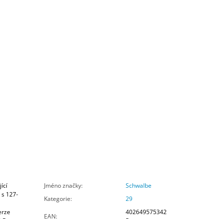
ící
Jméno značky
:
Schwalbe
 s 127-
Kategorie
:
29
erze
402649575342
EAN
: