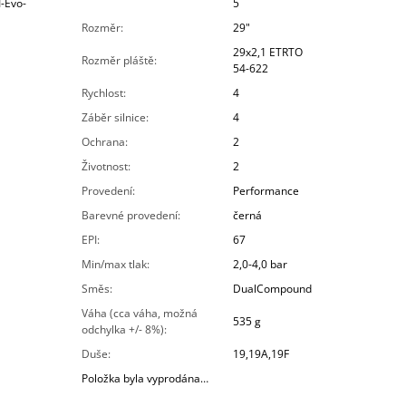
I-Evo-
5
Rozměr
:
29"
29x2,1 ETRTO
Rozměr pláště
:
54-622
Rychlost
:
4
Záběr silnice
:
4
Ochrana
:
2
Životnost
:
2
Provedení
:
Performance
Barevné provedení
:
černá
EPI
:
67
Min/max tlak
:
2,0-4,0 bar
Směs
:
DualCompound
Váha (cca váha, možná
535 g
odchylka +/- 8%)
:
Duše
:
19,19A,19F
Položka byla vyprodána…