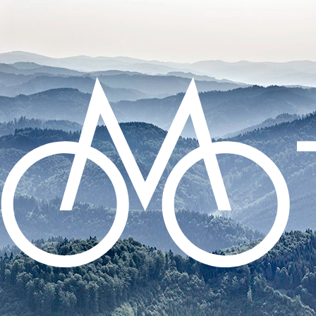
CO POTŘEBUJETE NAJÍT?
HLEDAT
DOPORUČUJEME
MIKROKOMPRESOR ELECTRIC BIKE
PUMP