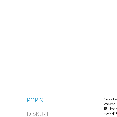
POPIS
Cross Cou
všeuměl p
EPI-Evo-k
DISKUZE
vynikají