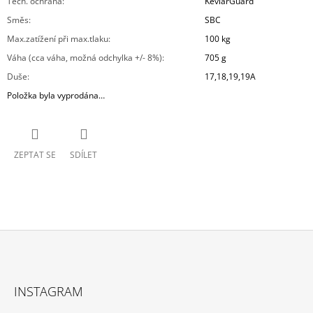
Tech. ochrana
:
KevlarGuard
Směs
:
SBC
Max.zatížení při max.tlaku
:
100 kg
Váha (cca váha, možná odchylka +/- 8%)
:
705 g
Duše
:
17,18,19,19A
Položka byla vyprodána…
ZEPTAT SE
SDÍLET
Z
Á
INSTAGRAM
P