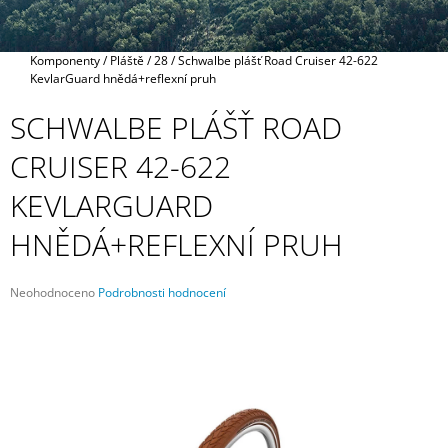
A
J
Domů
Komponenty
/
Pláště
/
28
/
Schwalbe plášť Road Cruiser 42-622
Í
KevlarGuard hnědá+reflexní pruh
T
SCHWALBE PLÁŠŤ ROAD
?
CRUISER 42-622
KEVLARGUARD
HLEDAT
HNĚDÁ+REFLEXNÍ PRUH
Průměrné
Neohodnoceno
Podrobnosti hodnocení
hodnocení
D
produktu
O
je
P
0,0
O
z
R
5
U
hvězdiček.
Č
U