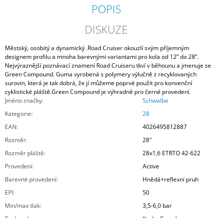
POPIS
DISKUZE
Městský, osobitý a dynamický .Road Cruiser okouzlí svým příjemným
designem profilu a mnoha barevnými variantami pro kola od 12” do 28”.
Nejvýraznější poznávací znamení Road Cruiseru tkví v běhounu a jmenuje se
Green Compound. Guma vyrobená s polymery výlučně z recyklovaných
surovin, která je tak dobrá, že jí můžeme poprvé použít pro konvenční
cyklistické pláště.Green Compound je výhradně pro černé provedení.
Jméno značky
:
Schwalbe
Kategorie
:
28
EAN
:
4026495812887
Rozměr
:
28"
Rozměr pláště
:
28x1,6 ETRTO 42-622
Provedení
:
Active
Barevné provedení
:
Hnědá+reflexní pruh
EPI
:
50
Min/max tlak
:
3,5-6,0 bar