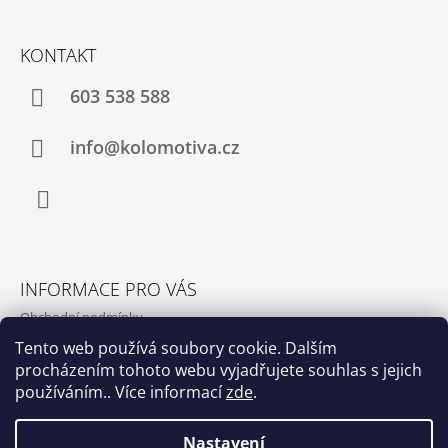
A
T
KONTAKT
Í
603 538 588
info@kolomotiva.cz
Instagram
INFORMACE PRO VÁS
Obchodní podmínky
Podmínky ochrany osobních údajů
Tento web používá soubory cookie. Dalším
procházením tohoto webu vyjadřujete souhlas s jejich
Kamenná prodejna
používáním.. Více informací
zde
.
Kontakty
Nastavení