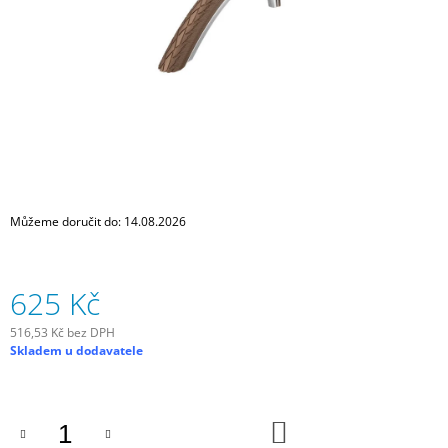
J
E
M
E
OLEJ
NA
ŘETĚZ,
MTB
A
CYCLO
CROSS,
Můžeme doručit do:
14.08.2026
125
ML
189
625 Kč
Kč
516,53 Kč bez DPH
Měrná
Skladem u dodavatele
cena:
DO
KOŠÍKU