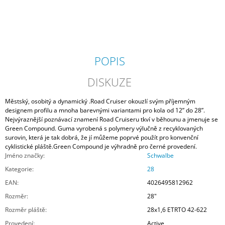
POPIS
DISKUZE
Městský, osobitý a dynamický .Road Cruiser okouzlí svým příjemným
designem profilu a mnoha barevnými variantami pro kola od 12” do 28”.
Nejvýraznější poznávací znamení Road Cruiseru tkví v běhounu a jmenuje se
Green Compound. Guma vyrobená s polymery výlučně z recyklovaných
surovin, která je tak dobrá, že jí můžeme poprvé použít pro konvenční
cyklistické pláště.Green Compound je výhradně pro černé provedení.
Jméno značky
:
Schwalbe
Kategorie
:
28
EAN
:
4026495812962
Rozměr
:
28"
Rozměr pláště
:
28x1,6 ETRTO 42-622
Provedení
:
Active