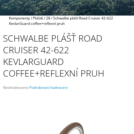
A
J
Domů
Komponenty
/
Pláště
/
28
/
Schwalbe plášť Road Cruiser 42-622
Í
KevlarGuard coffee+reflexní pruh
T
SCHWALBE PLÁŠŤ ROAD
?
CRUISER 42-622
KEVLARGUARD
HLEDAT
COFFEE+REFLEXNÍ PRUH
Průměrné
Neohodnoceno
Podrobnosti hodnocení
hodnocení
D
produktu
O
je
P
0,0
O
z
R
5
U
hvězdiček.
Č
U