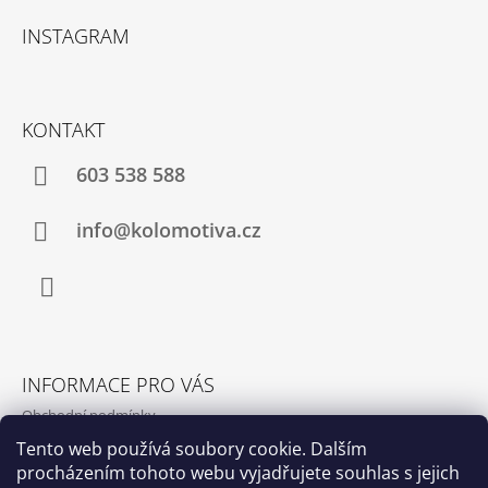
Á
INSTAGRAM
P
A
T
KONTAKT
Í
603 538 588
info@kolomotiva.cz
Instagram
INFORMACE PRO VÁS
Obchodní podmínky
Podmínky ochrany osobních údajů
Tento web používá soubory cookie. Dalším
procházením tohoto webu vyjadřujete souhlas s jejich
Kamenná prodejna