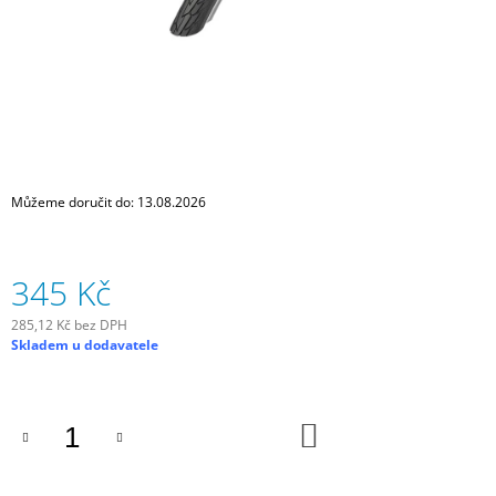
J
E
M
E
MIKROKOMPRESOR
ELECTRIC
BIKE
PUMP
Můžeme doručit do:
13.08.2026
1
699
Kč
345 Kč
285,12 Kč bez DPH
Měrná
Skladem u dodavatele
cena:
DO
KOŠÍKU