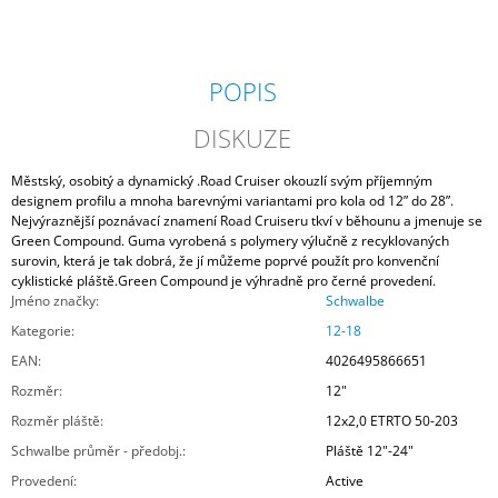
POPIS
DISKUZE
Městský, osobitý a dynamický .Road Cruiser okouzlí svým příjemným
designem profilu a mnoha barevnými variantami pro kola od 12” do 28”.
Nejvýraznější poznávací znamení Road Cruiseru tkví v běhounu a jmenuje se
Green Compound. Guma vyrobená s polymery výlučně z recyklovaných
surovin, která je tak dobrá, že jí můžeme poprvé použít pro konvenční
cyklistické pláště.Green Compound je výhradně pro černé provedení.
Jméno značky
:
Schwalbe
Kategorie
:
12-18
EAN
:
4026495866651
Rozměr
:
12"
Rozměr pláště
:
12x2,0 ETRTO 50-203
Schwalbe průměr - předobj.
:
Pláště 12"-24"
Provedení
:
Active