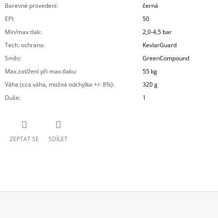
Barevné provedení
:
černá
EPI
:
50
Min/max tlak
:
2,0-4,5 bar
Tech. ochrana
:
KevlarGuard
Směs
:
GreenCompound
Max.zatížení při max.tlaku
:
55 kg
Váha (cca váha, možná odchylka +/- 8%)
:
320 g
Duše
:
1
ZEPTAT SE
SDÍLET
Z