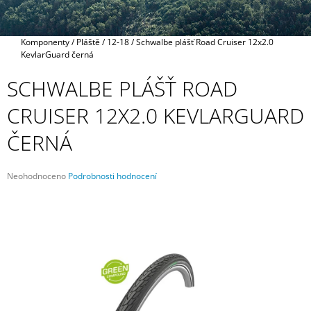
A
J
Domů
Komponenty
/
Pláště
/
12-18
/
Schwalbe plášť Road Cruiser 12x2.0
Í
KevlarGuard černá
T
SCHWALBE PLÁŠŤ ROAD
?
CRUISER 12X2.0 KEVLARGUARD
ČERNÁ
HLEDAT
Průměrné
Neohodnoceno
Podrobnosti hodnocení
hodnocení
produktu
je
D
0,0
O
z
P
5
O
hvězdiček.
R
U
Č
U