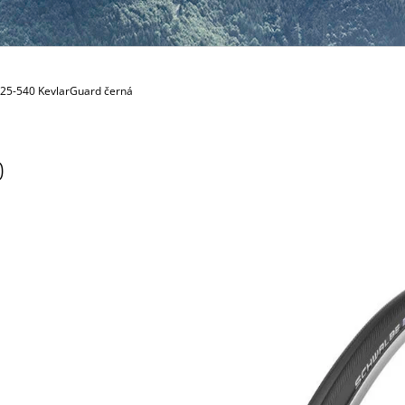
0 25-540 KevlarGuard černá
0