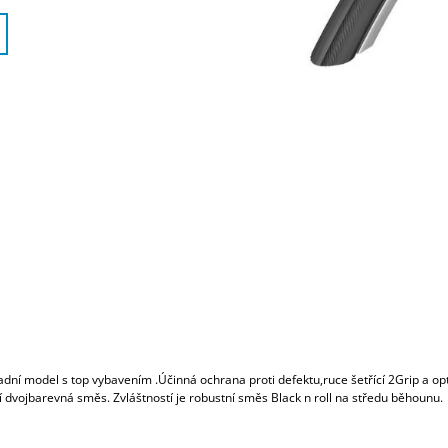
dní model s top vybavením .Účinná ochrana proti defektu,ruce šetřící 2Grip a op
í dvojbarevná směs. Zvláštností je robustní směs Black n roll na středu běhounu.