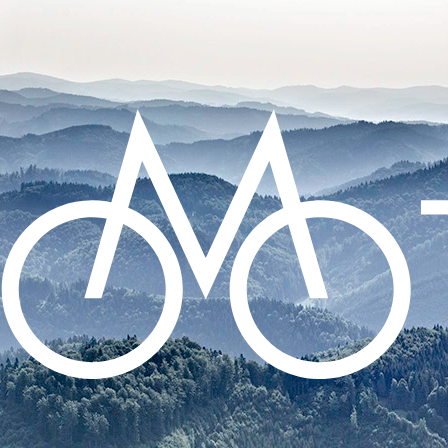
CO POTŘEBUJETE NAJÍT?
HLEDAT
DOPORUČUJEME
SADA SAMOLEPÍCÍCH ZÁPLAT NA DUŠE
99 Kč