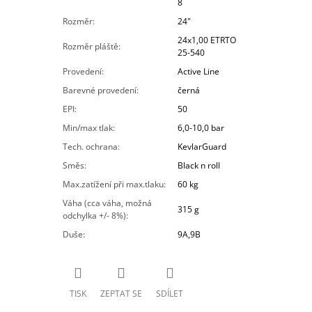
8
Rozměr
:
24"
24x1,00 ETRTO
Rozměr pláště
:
25-540
Provedení
:
Active Line
Barevné provedení
:
černá
EPI
:
50
Min/max tlak
:
6,0-10,0 bar
Tech. ochrana
:
KevlarGuard
Směs
:
Black n roll
Max.zatížení při max.tlaku
:
60 kg
Váha (cca váha, možná
315 g
odchylka +/- 8%)
:
Duše
:
9A,9B
TISK
ZEPTAT SE
SDÍLET