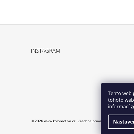
Z
Á
INSTAGRAM
P
A
T
Í
Tento web 
tohoto webu
informací
z
© 2026 www.kolomotiva.cz. Všechna práva vyhrazena.
Upravi
Nastave