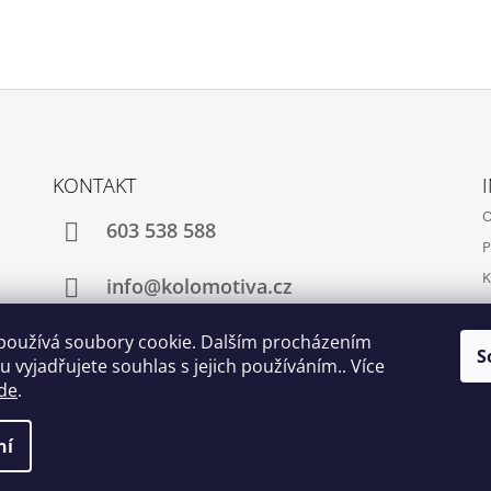
KONTAKT
O
603 538 588
P
K
info@kolomotiva.cz
K
používá soubory cookie. Dalším procházením
S
 vyjadřujete souhlas s jejich používáním.. Více
Instagram
de
.
t nastavení cookies
ní