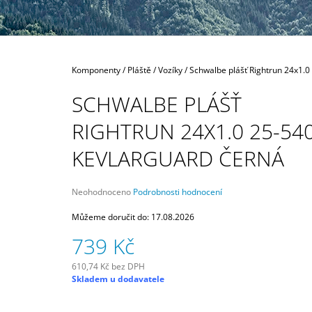
300 Kč
Domů
Komponenty
/
Pláště
/
Vozíky
/
Schwalbe plášť Rightrun 24x1.
SCHWALBE PLÁŠŤ
RIGHTRUN 24X1.0 25-54
KEVLARGUARD ČERNÁ
Průměrné
Neohodnoceno
Podrobnosti hodnocení
hodnocení
produktu
Můžeme doručit do:
17.08.2026
je
739 Kč
0,0
z
5
610,74 Kč bez DPH
Měrná
hvězdiček.
Skladem u dodavatele
cena: