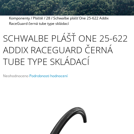
A
J
Domů
Komponenty
/
Pláště
/
28
/
Schwalbe plášť One 25-622 Addix
Í
RaceGuard černá tube type skládací
T
SCHWALBE PLÁŠŤ ONE 25-622
?
ADDIX RACEGUARD ČERNÁ
TUBE TYPE SKLÁDACÍ
HLEDAT
Průměrné
Neohodnoceno
Podrobnosti hodnocení
hodnocení
produktu
je
D
0,0
O
z
P
5
O
hvězdiček.
R
U
Č
U