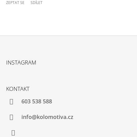
ZEPTAT SE
SDÍLET
Z
Á
INSTAGRAM
P
A
T
KONTAKT
Í
603 538 588
info@kolomotiva.cz