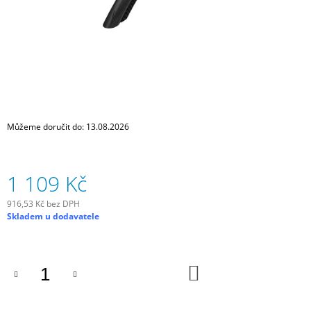
J
E
M
E
GRAVEL
BIKE
MOUNT
PRO
Můžeme doručit do:
13.08.2026
1
245
Kč
1 109 Kč
916,53 Kč bez DPH
Měrná
Skladem u dodavatele
cena:
DO
KOŠÍKU