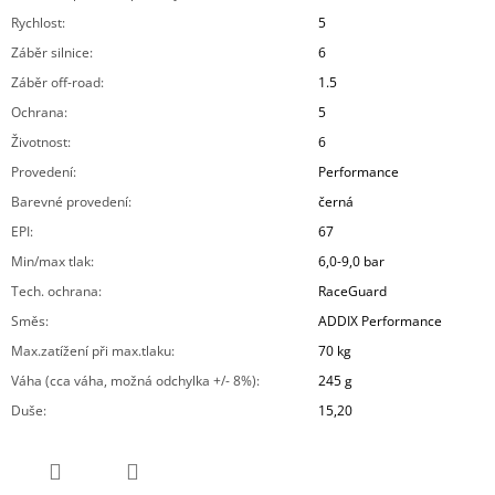
Rychlost
:
5
Záběr silnice
:
6
Záběr off-road
:
1.5
Ochrana
:
5
Životnost
:
6
Provedení
:
Performance
Barevné provedení
:
černá
EPI
:
67
Min/max tlak
:
6,0-9,0 bar
Tech. ochrana
:
RaceGuard
Směs
:
ADDIX Performance
Max.zatížení při max.tlaku
:
70 kg
Váha (cca váha, možná odchylka +/- 8%)
:
245 g
Duše
:
15,20