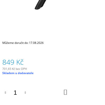
J
E
M
E
SCHWALBE
DUŠE
28"
SV20
Můžeme doručit do:
17.08.2026
18/25
-622/630
GALUSKOVÝ
VENTILEK
849 Kč
LIGHT
80
MM
701,65 Kč bez DPH
Měrná
Skladem u dodavatele
335
cena:
Kč
DO
KOŠÍKU