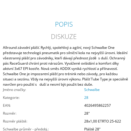
POPIS
DISKUZE
Allround závodní plášť. Rychlý, spolehlivý a agilní, nový Schwalbe One
představuje technologii pneumatik pro silniční kola na nejvyšší úrovni. Ideální
všestranný plášť pro závodníky, kteří dávají přednost jízdě s duší. Ochranný
pás RaceGuard chrání proti nárazům. Vyvážené ovládání a komfort díky
aktivní 3x67 EPI kostře. Nová směs ADDIX vyniká rychlostí a přilnavostí.
Schwalbe One je impozantní plášť pro trénink nebo závody, pro každou
situaci a sezónu. Vždy na nejvyšší úrovni výkonu. Plášť Tube Type je speciálně
navržen pro použití s duší a nesmí být použit bez duše.
Jméno značky
:
Schwalbe
Kategorie
:
28
EAN
:
4026495862257
Rozměr
:
28"
Rozměr pláště
:
28x1,00 ETRTO 25-622
Schwalbe průměr - předobj.
:
Pláště 28"