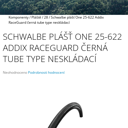
A
J
Domů
Komponenty
/
Pláště
/
28
/
Schwalbe plášť One 25-622 Addix
Í
RaceGuard černá tube type neskládací
T
SCHWALBE PLÁŠŤ ONE 25-622
?
ADDIX RACEGUARD ČERNÁ
TUBE TYPE NESKLÁDACÍ
HLEDAT
Průměrné
Neohodnoceno
Podrobnosti hodnocení
hodnocení
produktu
je
D
0,0
O
z
P
5
O
hvězdiček.
R
U
Č
U