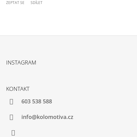
ZEPTAT SE
SDÍLET
Z
Á
INSTAGRAM
P
A
T
KONTAKT
Í
603 538 588
info@kolomotiva.cz