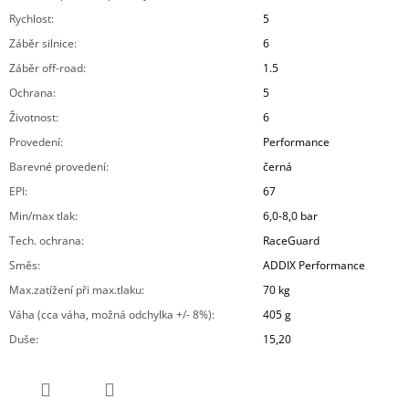
Rychlost
:
5
Záběr silnice
:
6
Záběr off-road
:
1.5
Ochrana
:
5
Životnost
:
6
Provedení
:
Performance
Barevné provedení
:
černá
EPI
:
67
Min/max tlak
:
6,0-8,0 bar
Tech. ochrana
:
RaceGuard
Směs
:
ADDIX Performance
Max.zatížení při max.tlaku
:
70 kg
Váha (cca váha, možná odchylka +/- 8%)
:
405 g
Duše
:
15,20