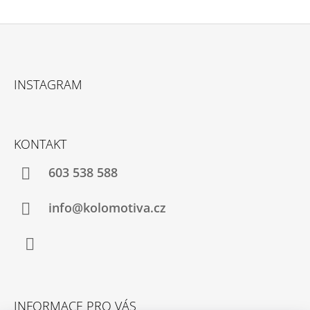
Z
Á
INSTAGRAM
P
A
T
KONTAKT
Í
603 538 588
info@kolomotiva.cz
Instagram
INFORMACE PRO VÁS