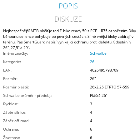
POPIS
DISKUZE
Nejbezpečnější MTB plášť.je teď E-bike ready 50 s ECE – R75 označením.Díky
běhounu se lehce pohybuje po pevných cestách. Silné vnější bloky zabírají v
terénu. Pás SmartGuard nabízí vynikající ochranu proti defektu.K dostání v
26“, 27,5“ a 29“.
Jméno značky
:
Schwalbe
Kategorie
:
26
EAN
:
4026495798709
Rozměr
:
26"
Rozměr pláště
:
26x2,25 ETRTO 57-559
Schwalbe průměr - předobj.
:
Pláště 26"
Rychlost
:
3
Záběr silnice
:
4
Záběr off-road
:
4
Ochrana
:
6
Životnost
:
6