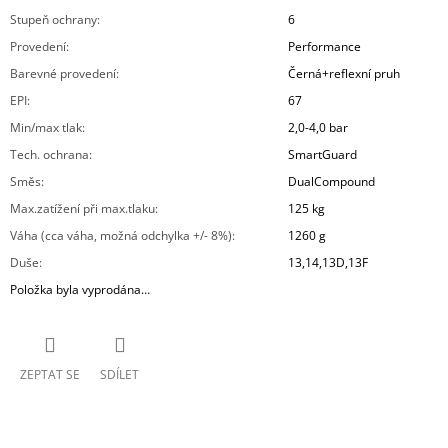
Stupeň ochrany
:
6
Provedení
:
Performance
Barevné provedení
:
Černá+reflexní pruh
EPI
:
67
Min/max tlak
:
2,0-4,0 bar
Tech. ochrana
:
SmartGuard
Směs
:
DualCompound
Max.zatížení při max.tlaku
:
125 kg
Váha (cca váha, možná odchylka +/- 8%)
:
1260 g
Duše
:
13,14,13D,13F
Položka byla vyprodána…
ZEPTAT SE
SDÍLET