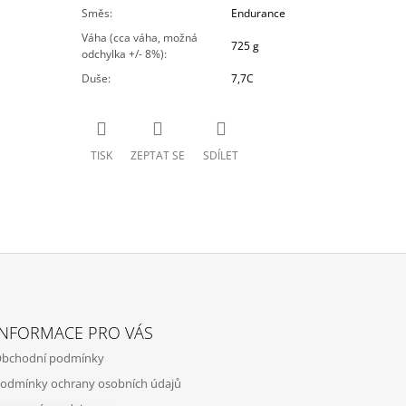
Směs
:
Endurance
Váha (cca váha, možná
725 g
odchylka +/- 8%)
:
Duše
:
7,7C
TISK
ZEPTAT SE
SDÍLET
INFORMACE PRO VÁS
bchodní podmínky
odmínky ochrany osobních údajů