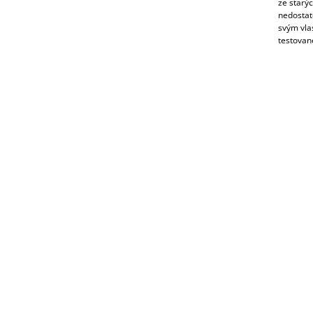
ze starýc
nedostate
svým vlas
testované