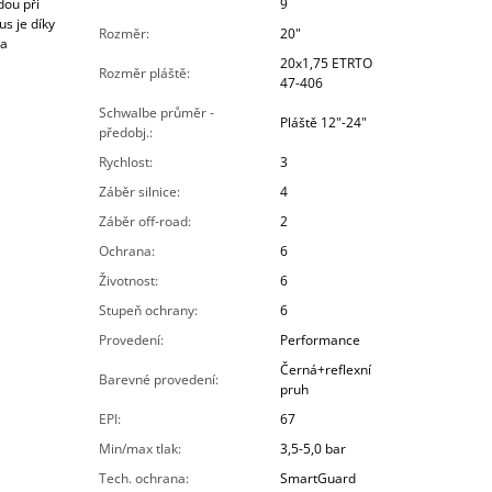
dou při
9
us je díky
Rozměr
:
20"
 a
20x1,75 ETRTO
Rozměr pláště
:
47-406
Schwalbe průměr -
Pláště 12"-24"
předobj.
:
Rychlost
:
3
Záběr silnice
:
4
Záběr off-road
:
2
Ochrana
:
6
Životnost
:
6
Stupeň ochrany
:
6
Provedení
:
Performance
Černá+reflexní
Barevné provedení
:
pruh
EPI
:
67
Min/max tlak
:
3,5-5,0 bar
Tech. ochrana
:
SmartGuard