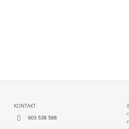
KONTAKT
O
603 538 588
P