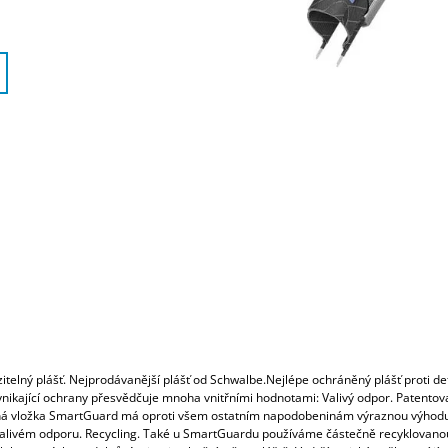
itelný plášť. Nejprodávanější plášť od Schwalbe.Nejlépe ochráněný plášť proti de
nikající ochrany přesvědčuje mnoha vnitřními hodnotami: Valivý odpor. Patentov
á vložka SmartGuard má oproti všem ostatním napodobeninám výraznou výhodu
alivém odporu. Recycling. Také u SmartGuardu používáme částečně recyklovan