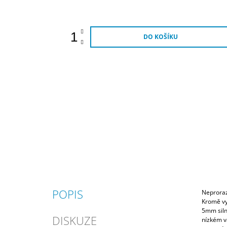
cena:
DO KOŠÍKU
POPIS
Neproraz
Kromě vy
5mm siln
DISKUZE
nízkém v