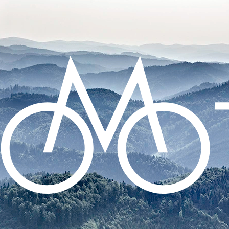
CO POTŘEBUJETE NAJÍT?
HLEDAT
DOPORUČUJEME
ZADNÍ BLIKAČKA KNOG PLUS REAR -
BLACK