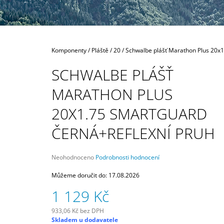
80 MM
335 Kč
Domů
Komponenty
/
Pláště
/
20
/
Schwalbe plášť Marathon Plus 20x1
SCHWALBE PLÁŠŤ
MARATHON PLUS
20X1.75 SMARTGUARD
ČERNÁ+REFLEXNÍ PRUH
Průměrné
Neohodnoceno
Podrobnosti hodnocení
hodnocení
produktu
Můžeme doručit do:
17.08.2026
je
1 129 Kč
0,0
z
5
933,06 Kč bez DPH
Měrná
hvězdiček.
Skladem u dodavatele