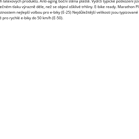
h latexových produktů. Anti-aging boční stěna pláště. Vydrží typické poškození jíz
čném tlaku výrazně déle, než se objeví ošklivé trhliny. E-bike ready. Marathon Pl
tnostem nejlepší volbou pro e-biky (E-25) Nejdůležitější velikosti jsou typizované
 pro rychlé e-biky do 50 km/h (E-50).