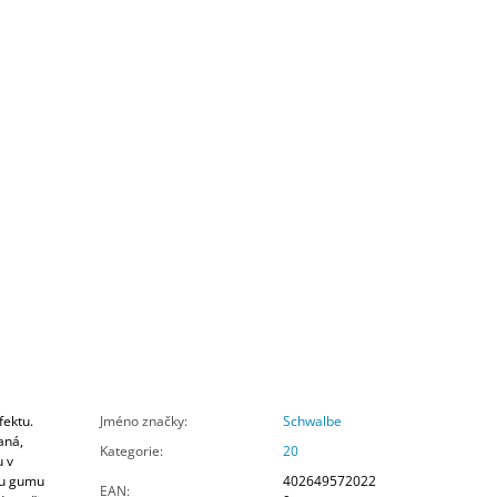
fektu.
Jméno značky
:
Schwalbe
aná,
Kategorie
:
20
 v
ou gumu
402649572022
EAN
: