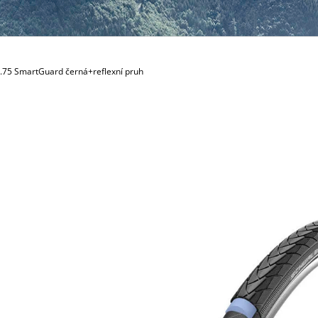
499 Kč
.75 SmartGuard černá+reflexní pruh