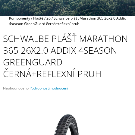
A
J
Domů
Komponenty
/
Pláště
/
26
/
Schwalbe plášť Marathon 365 26x2.0 Addix
Í
4season GreenGuard černá+reflexní pruh
T
SCHWALBE PLÁŠŤ MARATHON
?
365 26X2.0 ADDIX 4SEASON
GREENGUARD
HLEDAT
ČERNÁ+REFLEXNÍ PRUH
Průměrné
Neohodnoceno
Podrobnosti hodnocení
hodnocení
D
produktu
O
je
P
0,0
O
z
R
5
U
hvězdiček.
Č
U