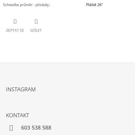
Schwalbe průměr - předobj.
:
Pláště 26"
ZEPTAT SE
SDÍLET
Z
Á
INSTAGRAM
P
A
T
KONTAKT
Í
603 538 588