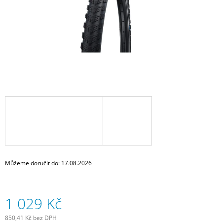
J
E
M
E
SADA
SAMOLEPÍCÍCH
ZÁPLAT
NA
DUŠE
99
Kč
Můžeme doručit do:
17.08.2026
1 029 Kč
850,41 Kč bez DPH