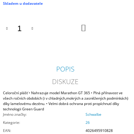
Měrná
Skladem u dodavatele
cena:
DO
KOŠÍKU
POPIS
DISKUZE
Celoroční plášť • Nahrazuje model Marathon GT 365 • Plná přilnavost ve
všech ročních obdobích (i v chladných,mokrých a zasněžených podmínkách)
díky lamelovému dezénu. • Velmi dobrá ochrana proti propíchnutí díky
technologii Green Guard
Jméno značky
:
Schwalbe
Kategorie
:
26
EAN
:
4026495910828