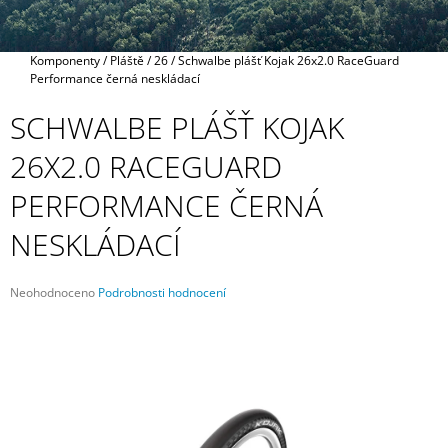
A
J
Domů
Komponenty
/
Pláště
/
26
/
Schwalbe plášť Kojak 26x2.0 RaceGuard
Í
Performance černá neskládací
T
SCHWALBE PLÁŠŤ KOJAK
?
26X2.0 RACEGUARD
PERFORMANCE ČERNÁ
HLEDAT
NESKLÁDACÍ
Průměrné
Neohodnoceno
Podrobnosti hodnocení
hodnocení
D
produktu
O
je
P
0,0
O
z
R
5
U
hvězdiček.
Č
U