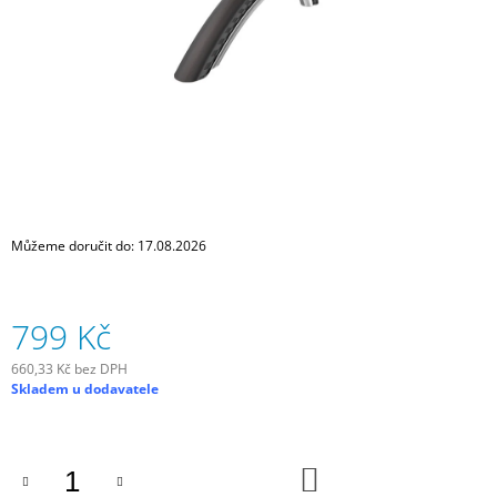
J
E
M
E
SADA
SAMOLEPÍCÍCH
ZÁPLAT
NA
DUŠE
99
Můžeme doručit do:
17.08.2026
Kč
799 Kč
660,33 Kč bez DPH
Měrná
Skladem u dodavatele
cena:
DO
KOŠÍKU