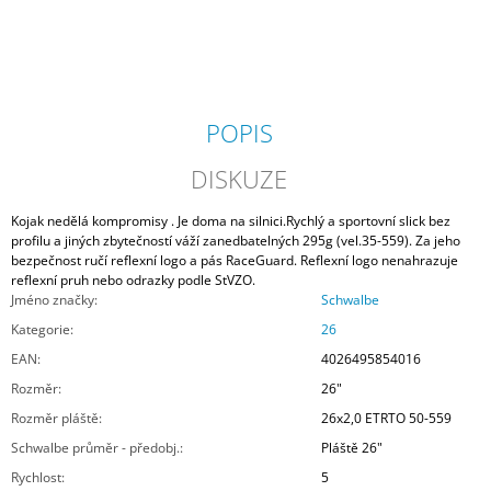
POPIS
DISKUZE
Kojak nedělá kompromisy . Je doma na silnici.Rychlý a sportovní slick bez
profilu a jiných zbytečností váží zanedbatelných 295g (vel.35-559). Za jeho
bezpečnost ručí reflexní logo a pás RaceGuard. Reflexní logo nenahrazuje
reflexní pruh nebo odrazky podle StVZO.
Jméno značky
:
Schwalbe
Kategorie
:
26
EAN
:
4026495854016
Rozměr
:
26"
Rozměr pláště
:
26x2,0 ETRTO 50-559
Schwalbe průměr - předobj.
:
Pláště 26"
Rychlost
:
5