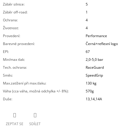
Záběr silnice
:
5
Záběr off-road
:
1
Ochrana
:
4
Životnost
:
4
Provedení
:
Performance
Barevné provedení
:
Černá+reflexní logo
EPI
:
67
Min/max tlak
:
2,0-5,0 bar
Tech. ochrana
:
RaceGuard
Směs
:
SpeedGrip
Max.zatížení při max.tlaku
:
130 kg
Váha (cca váha, možná odchylka +/- 8%)
:
570g
Duše
:
13,14,14A
ZEPTAT SE
SDÍLET